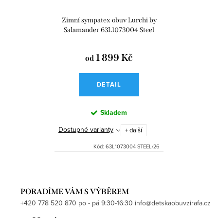
Zimní sympatex obuv Lurchi by
Salamander 63L1073004 Steel
Menge
1 899 Kč
od
DETAIL
Skladem
Dostupné varianty
+ další
Kód:
63L1073004 STEEL/26
PORADÍME VÁM S VÝBĚREM
+420 778 520 870 po - pá 9:30-16:30 info@detskaobuvzirafa.cz