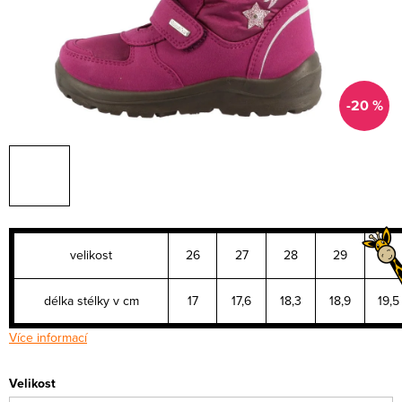
-20 %
velikost
26
27
28
29
30
délka stélky v cm
17
17,6
18,3
18,9
19,5
Více informací
Velikost