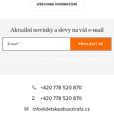
VŠECHNA HODNOCENÍ
Aktuální novinky a slevy na váš e-mail
E-mail
PŘIHLÁSIT SE
Vložením e-mailu souhlasíte s
podmínkami ochrany osobních údajů
Z
á
+420 778 520 870
p
+420 778 520 870
a
info
@
detskaobuvzirafa.cz
t