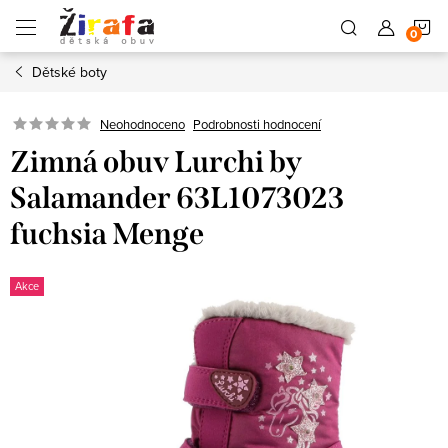
Přejít
N
na
obsah
Dětské boty
K
Neohodnoceno
Podrobnosti hodnocení
Zimná obuv Lurchi by
Salamander 63L1073023
fuchsia Menge
Akce