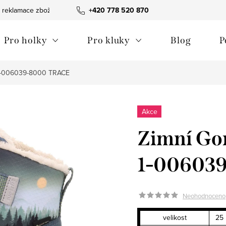
 reklamace zboží
Obchodní podmínky
+420 778 520 870
Reklamační pořádek
Pro holky
Pro kluky
Blog
P
t 1-006039-8000 TRACE
Akce
Zimní Gor
1-00603
Neohodnoceno
velikost
25