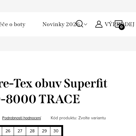
Podmínky ochrany osobních údajů
Žirafa klub
Kontakty
NÁKU
éče o boty
Novinky 2026
VÝPRODEJ
KOŠÍ
e-Tex obuv Superfit
9-8000 TRACE
Kód produktu:
Zvolte variantu
Podrobnosti hodnocení
26
27
28
29
30