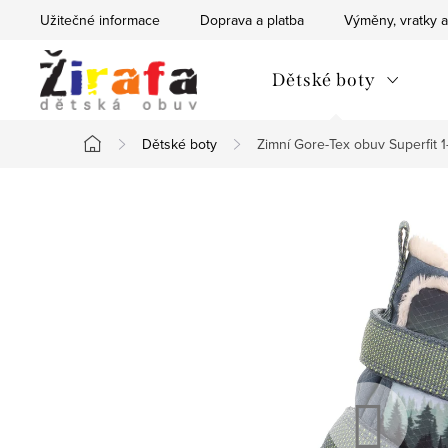
Přejít
Užitečné informace
Doprava a platba
Výměny, vratky a
na
obsah
Dětské boty
Dětské boty
Zimní Gore-Tex obuv Superfi
Domů