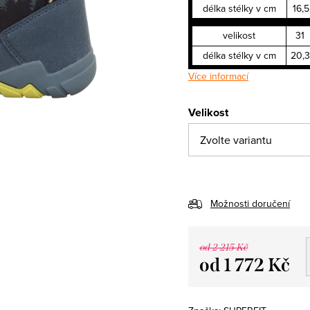
délka stélky v cm
16,5
velikost
31
délka stélky v cm
20,3
Více informací
Velikost
Možnosti doručení
od 2 215 Kč
od
1 772 Kč
Měrná
cena: