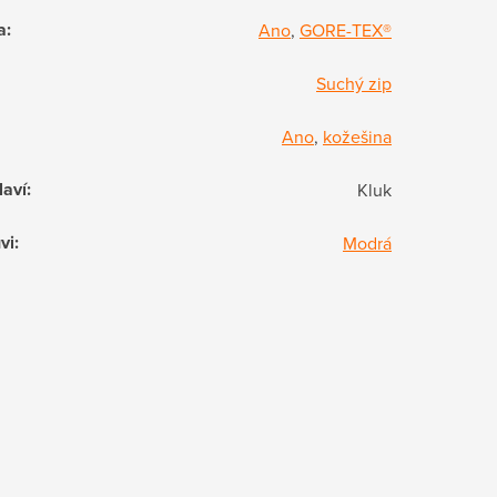
a
:
Ano
,
GORE-TEX®
Suchý zip
Ano
,
kožešina
laví
:
Kluk
vi
:
Modrá