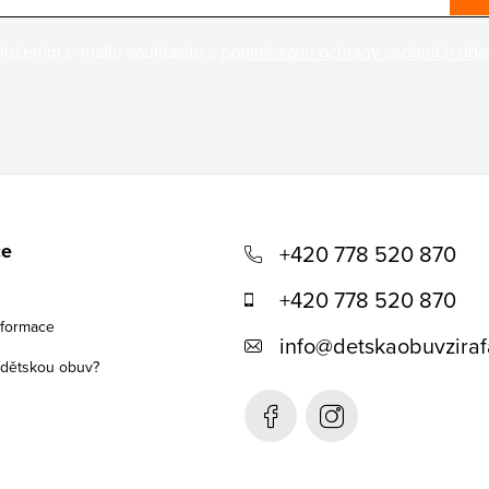
ložením e-mailu souhlasíte s
podmínkami ochrany osobních úda
ce
+420 778 520 870
+420 778 520 870
nformace
info
@
detskaobuvziraf
t dětskou obuv?