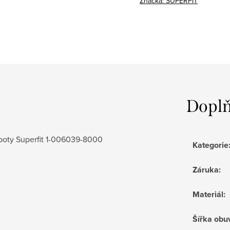
Značka:
SUPERFIT
Doplň
boty Superfit 1-006039-8000
Kategorie
Záruka
:
Materiál
:
Šířka obu