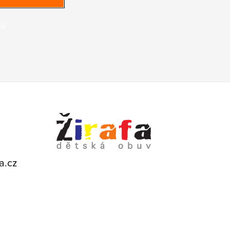
jů
a.cz