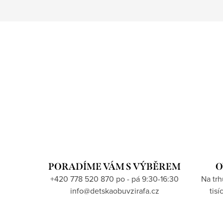
PORADÍME VÁM S VÝBĚREM
O
+420 778 520 870 po - pá 9:30-16:30
Na tr
info@detskaobuvzirafa.cz
tis