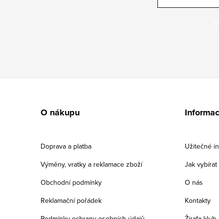
V
Z
á
O nákupu
Informa
p
a
Doprava a platba
Užitečné i
t
Výměny, vratky a reklamace zboží
Jak vybíra
í
Obchodní podmínky
O nás
Reklamační pořádek
Kontakty
Podmínky ochrany osobních údajů
Žirafa klub