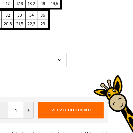
17
17,6
18,2
19
19,5
32
33
34
35
20,8
21,5
22,3
23
VLOŽIT DO KOŠÍKU