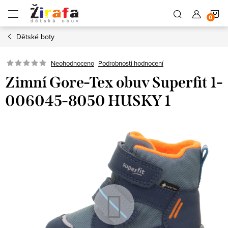
Přejít
N
na
obsah
Dětské boty
K
Neohodnoceno
Podrobnosti hodnocení
Zimní Gore-Tex obuv Superfit 1-
006045-8050 HUSKY 1