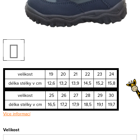
velikost
19
20
21
22
23
24
délka stélky v cm
12,6
13,2
13,9
14,5
15,2
15,8
velikost
25
26
27
28
29
30
délka stélky v cm
16,5
17,2
17,9
18,5
19,1
19,7
Více informací
Velikost