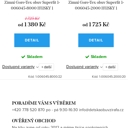
Zimní Gore-Tex obuv Superfit 1-
Zimní Gore-Tex obuv Superfit 1-
006045-8000 HUSKY 1
006045-2000 HUSKY 1
1 725 Kč
1 380 Kč
1 725 Kč
od
od
DETAIL
DETAIL
Skladem
Skladem
Dostupné varianty
Dostupné varianty
+ další
+ další
Kód:
1-006045-8000/22
Kód:
1-006045-2000/20
PORADÍME VÁM S VÝBĚREM
+420 778 520 870 po - pá 9:30-16:30 info@detskaobuvzirafa.cz
OVĚŘENÝ OBCHOD
Na trhu jsme od roku 2012 a máme tisíce spokojených