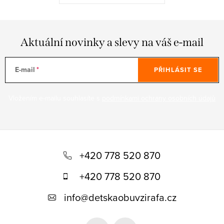
Aktuální novinky a slevy na váš e-mail
E-mail
PŘIHLÁSIT SE
Vložením e-mailu souhlasíte s
podmínkami ochrany osobních údajů
Z
á
+420 778 520 870
p
+420 778 520 870
a
info
@
detskaobuvzirafa.cz
t
í