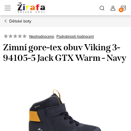
Přejít
N
na
obsah
Dětské boty
K
Neohodnoceno
Podrobnosti hodnocení
Zimní gore-tex obuv Viking 3-
94105-5 Jack GTX Warm - Navy