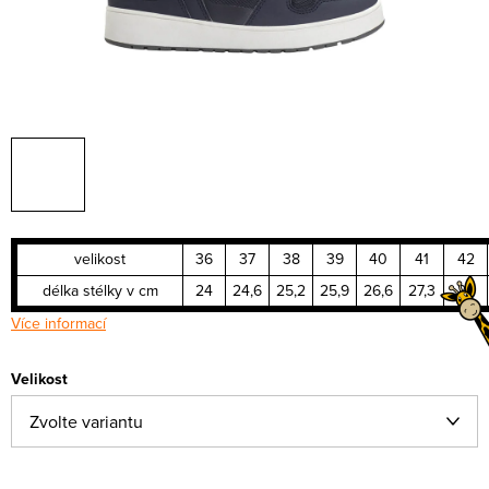
velikost
36
37
38
39
40
41
42
délka stélky v cm
24
24,6
25,2
25,9
26,6
27,3
28
Více informací
Velikost