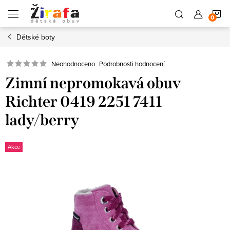
Přejít
N
na
obsah
Dětské boty
K
Neohodnoceno
Podrobnosti hodnocení
Zimní nepromokavá obuv
Richter 0419 2251 7411
lady/berry
Akce