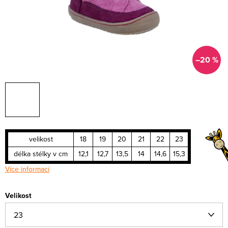
–20 %
velikost
18
19
20
21
22
23
délka stélky v cm
12,1
12,7
13,5
14
14,6
15,3
Více informací
Velikost