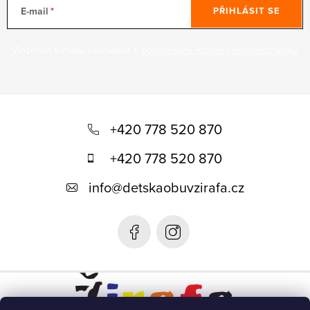
E-mail
PŘIHLÁSIT SE
Vložením e-mailu souhlasíte s
podmínkami ochrany osobních údajů
Z
á
+420 778 520 870
p
+420 778 520 870
a
info
@
detskaobuvzirafa.cz
t
í