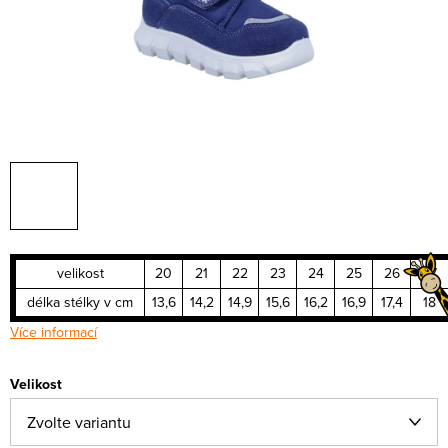
velikost
20
21
22
23
24
25
26
27
délka stélky v cm
13,6
14,2
14,9
15,6
16,2
16,9
17,4
18
Více informací
Velikost