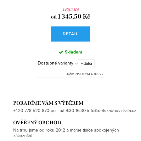
1 682 Kč
1 345,50 Kč
od
DETAIL
Skladem
Dostupné varianty
+ další
Kód:
2151 8294 6301/22
PORADÍME VÁM S VÝBĚREM
+420 778 520 870 po - pá 9:30-16:30 info@detskaobuvzirafa.cz
OVĚŘENÝ OBCHOD
Na trhu jsme od roku 2012 a máme tisíce spokojených
zákazníků.