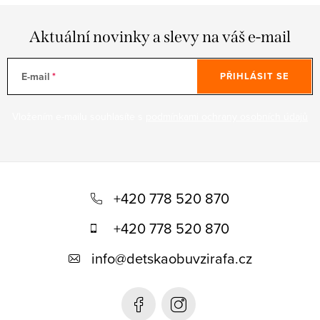
Aktuální novinky a slevy na váš e-mail
E-mail
PŘIHLÁSIT SE
Vložením e-mailu souhlasíte s
podmínkami ochrany osobních údajů
Z
á
+420 778 520 870
p
+420 778 520 870
a
info
@
detskaobuvzirafa.cz
t
í