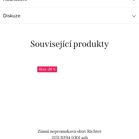
Diskuze
Související produkty
-20 %
Zimní nepromokavá obuv Richter
2151 8294 6301 ash