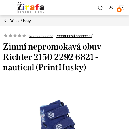
Přejít
N
na
obsah
Dětské boty
K
Neohodnoceno
Podrobnosti hodnocení
Zimní nepromokavá obuv
Richter 2150 2292 6821 -
nautical (PrintHusky)