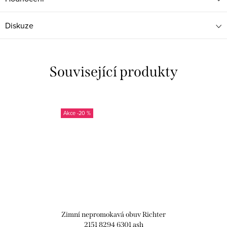
Diskuze
Související produkty
-20 %
Zimní nepromokavá obuv Richter
2151 8294 6301 ash