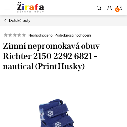
Přejít
N
na
obsah
Dětské boty
K
Neohodnoceno
Podrobnosti hodnocení
Zimní nepromokavá obuv
Richter 2150 2292 6821 -
nautical (PrintHusky)