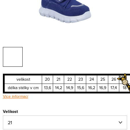
velikost
20
21
22
23
24
25
26
27
délka stélky v cm
13,6
14,2
14,9
15,6
16,2
16,9
17,4
18
Více informací
Velikost