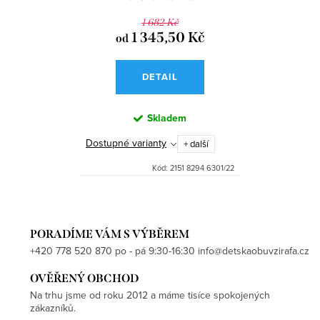
1 682 Kč
1 345,50 Kč
od
DETAIL
Skladem
Dostupné varianty
+ další
Kód:
2151 8294 6301/22
PORADÍME VÁM S VÝBĚREM
+420 778 520 870 po - pá 9:30-16:30 info@detskaobuvzirafa.cz
OVĚŘENÝ OBCHOD
Na trhu jsme od roku 2012 a máme tisíce spokojených
zákazníků.