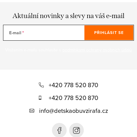
Aktuální novinky a slevy na váš e-mail
E-mail
PŘIHLÁSIT SE
Vložením e-mailu souhlasíte s
podmínkami ochrany osobních údajů
Z
á
+420 778 520 870
p
+420 778 520 870
a
info
@
detskaobuvzirafa.cz
t
í