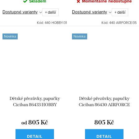
Skladem
Momentálně nedostupné
Dostupné varianty
Dostupné varianty
+ další
+ další
Kód:
440 HOBBY/31
Kód:
440 AIRFORCE/35
Novinka
Novinka
Dětské přezůvky, papučky
Dětské přezůvky, papučky
Ciciban 86433 HOBBY
Ciciban 86430 AIRFORCE
805 Kč
805 Kč
od
DETAIL
DETAIL