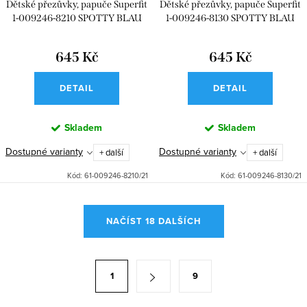
Dětské přezůvky, papuče Superfit
Dětské přezůvky, papuče Superfit
1-009246-8210 SPOTTY BLAU
1-009246-8130 SPOTTY BLAU
645 Kč
645 Kč
DETAIL
DETAIL
Skladem
Skladem
Dostupné varianty
Dostupné varianty
+ další
+ další
Kód:
61-009246-8210/21
Kód:
61-009246-8130/21
O
NAČÍST 18 DALŠÍCH
v
l
á
S
1
9
d
t
a
r