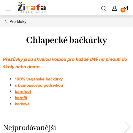
Přejít
N
na
obsah
Pro kluky
K
Chlapecké bačkůrky
Přezůvky jsou skvělou volbou pro každé dítě na přezutí do
školy nebo doma.
100% veganské bačkůrky
s bambusovou podšívkou
barefoot
barefit
korkové
Nejprodávanější