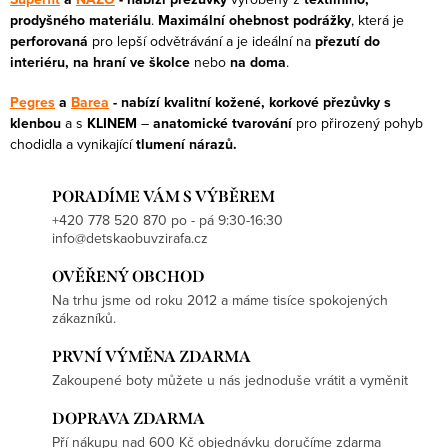
prodyšného materiálu
.
Maximální ohebnost podrážky
, která je
perforovaná
pro lepší odvětrávání a je ideální na
přezutí do
interiéru, na hraní ve školce
nebo
na doma
.
Pegres
a
Barea
- nabízí kvalitní kožené, korkové přezůvky s
klenbou
a s
KLINEM
–
anatomické tvarování
pro přirozený pohyb
chodidla a vynikající
tlumení nárazů.
PORADÍME VÁM S VÝBĚREM
+420 778 520 870 po - pá 9:30-16:30
info@detskaobuvzirafa.cz
OVĚŘENÝ OBCHOD
Na trhu jsme od roku 2012 a máme tisíce spokojených
zákazníků.
PRVNÍ VÝMĚNA ZDARMA
Zakoupené boty můžete u nás jednoduše vrátit a vyměnit
DOPRAVA ZDARMA
Pří nákupu nad 600 Kč objednávku doručíme zdarma