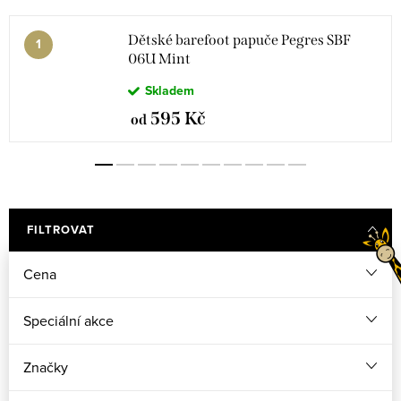
Dětské barefoot papuče Pegres SBF
06U Mint
Skladem
595 Kč
od
FILTROVAT
Cena
Speciální akce
Značky