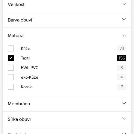
Velikost
Barva obuvi
Materiál
Kůže
74
Textil
156
EVA, PVC
3
eko-Kůže
4
Korok
7
Membrána
Šířka obuvi