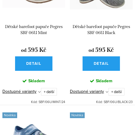
s
o
p
d
r
u
Dětské barefoot papuče Pegres
Dětské barefoot papuče Pegres
o
k
SBF 06U Mint
SBF 06U Black
d
t
u
595 Kč
595 Kč
od
od
ů
k
DETAIL
DETAIL
t
ů
Skladem
Skladem
Dostupné varianty
Dostupné varianty
+ další
+ další
Kód:
SBF/06U/MINT/24
Kód:
SBF/06U/BLACK/23
Novinka
Novinka