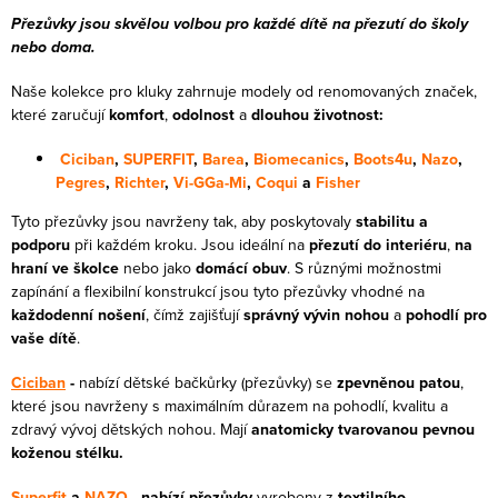
c
á
Přezůvky jsou skvělou volbou pro každé dítě na přezutí do školy
í
nebo doma.
n
p
k
Naše kolekce pro kluky zahrnuje modely od renomovaných značek,
r
o
které zaručují
komfort
,
odolnost
a
dlouhou životnost:
v
v
Ciciban
,
SUPERFIT
,
Barea
,
Biomecanics
,
Boots4u
,
Nazo
,
k
á
Pegres
,
Richter
,
Vi-GGa-Mi
,
Coqui
a
Fisher
y
n
v
Tyto přezůvky jsou navrženy tak, aby poskytovaly
stabilitu a
í
podporu
při každém kroku. Jsou ideální na
přezutí do interiéru
,
na
ý
hraní ve školce
nebo jako
domácí obuv
. S různými možnostmi
p
zapínání a flexibilní konstrukcí jsou tyto přezůvky vhodné na
i
každodenní nošení
, čímž zajišťují
správný vývin nohou
a
pohodlí pro
s
vaše dítě
.
u
Ciciban
-
nabízí dětské bačkůrky (přezůvky) se
zpevněnou patou
,
které
jsou navrženy s maximálním důrazem na pohodlí, kvalitu a
zdravý vývoj dětských nohou. Mají
anatomicky tvarovanou pevnou
koženou stélku.
Superfit
a
NAZO
- nabízí přezůvky
vyrobeny z
textilního,