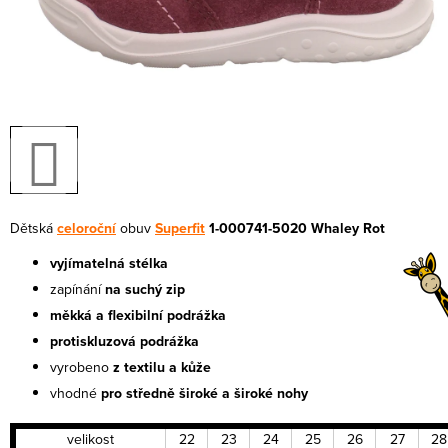
Dětská
celoroční
obuv
Superfit
1-000741-5020 Whaley Rot
vyjímatelná stélka
zapínání
na suchý zip
měkká a flexibilní podrážka
protiskluzová podrážka
vyrobeno
z textilu a kůže
vhodné
pro středně široké a široké nohy
velikost
22
23
24
25
26
27
28