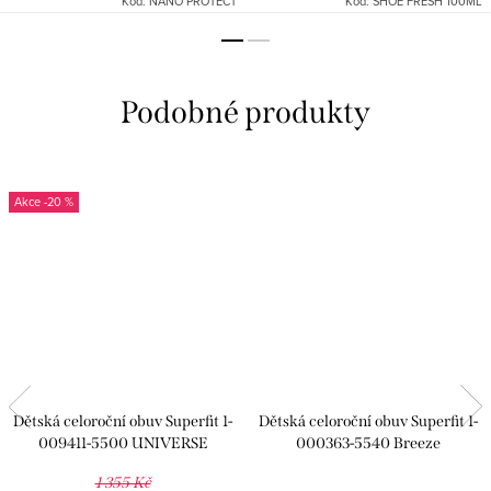
Kód:
NANO PROTECT
Kód:
SHOE FRESH 100ML
-20 %
Dětská celoroční obuv Superfit 1-
Dětská celoroční obuv Superfit 1-
009411-5500 UNIVERSE
000363-5540 Breeze
1 355 Kč