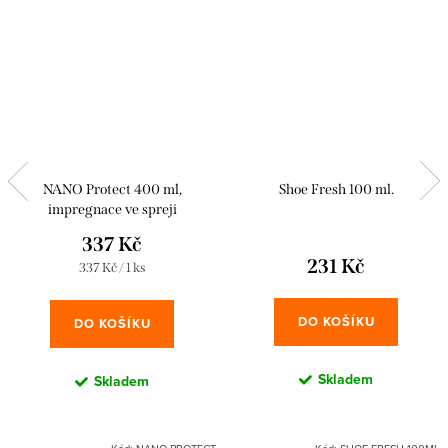
NANO Protect 400 ml,
Shoe Fresh 100 ml.
impregnace ve spreji
337 Kč
231 Kč
Měrná
337 Kč / 1 ks
cena:
DO KOŠÍKU
DO KOŠÍKU
Skladem
Skladem