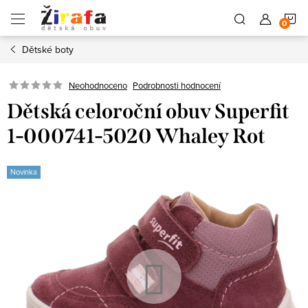
Přejít
N
na
obsah
Dětské boty
K
Neohodnoceno
Podrobnosti hodnocení
Dětská celoroční obuv Superfit
1-000741-5020 Whaley Rot
Novinka