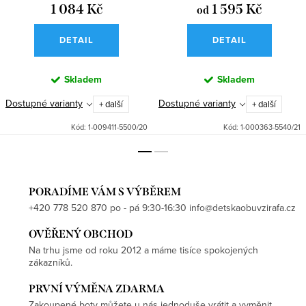
1 084 Kč
1 595 Kč
od
DETAIL
DETAIL
Skladem
Skladem
Dostupné varianty
Dostupné varianty
+ další
+ další
Kód:
1-009411-5500/20
Kód:
1-000363-5540/21
PORADÍME VÁM S VÝBĚREM
+420 778 520 870 po - pá 9:30-16:30 info@detskaobuvzirafa.cz
OVĚŘENÝ OBCHOD
Na trhu jsme od roku 2012 a máme tisíce spokojených
zákazníků.
PRVNÍ VÝMĚNA ZDARMA
Zakoupené boty můžete u nás jednoduše vrátit a vyměnit