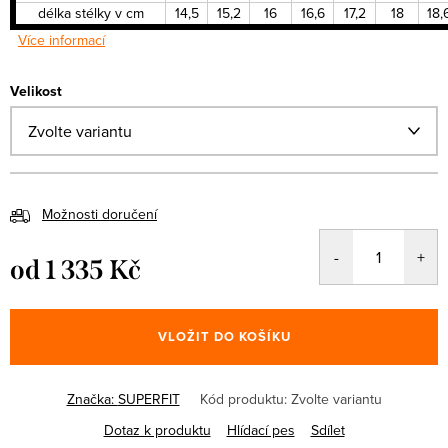
délka stélky v cm
14,5
15,2
16
16,6
17,2
18
18,
Více informací
Velikost
Možnosti doručení
od
1 335 Kč
Měrná
cena:
VLOŽIT DO KOŠÍKU
Značka:
SUPERFIT
Kód produktu:
Zvolte variantu
Dotaz k produktu
Hlídací pes
Sdílet