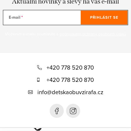
Aktuální novinky a slevy na váš e-mail
E-mail
PŘIHLÁSIT SE
Vložením e-mailu souhlasíte s
podmínkami ochrany osobních údajů
Z
á
+420 778 520 870
p
+420 778 520 870
a
info
@
detskaobuvzirafa.cz
t
í