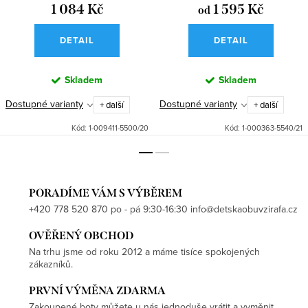
1 084 Kč
1 595 Kč
od
DETAIL
DETAIL
Skladem
Skladem
Dostupné varianty
Dostupné varianty
+ další
+ další
Kód:
1-009411-5500/20
Kód:
1-000363-5540/21
PORADÍME VÁM S VÝBĚREM
+420 778 520 870 po - pá 9:30-16:30 info@detskaobuvzirafa.cz
OVĚŘENÝ OBCHOD
Na trhu jsme od roku 2012 a máme tisíce spokojených
zákazníků.
PRVNÍ VÝMĚNA ZDARMA
Zakoupené boty můžete u nás jednoduše vrátit a vyměnit