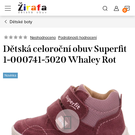
Přejít
N
na
obsah
Dětské boty
K
Neohodnoceno
Podrobnosti hodnocení
Dětská celoroční obuv Superfit
1-000741-5020 Whaley Rot
Novinka