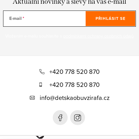
Aktuální novinky a slevy na váš e-mail
E-mail
PŘIHLÁSIT SE
Vložením e-mailu souhlasíte s
podmínkami ochrany osobních údajů
Z
á
+420 778 520 870
p
+420 778 520 870
a
info
@
detskaobuvzirafa.cz
t
í