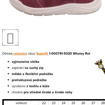
Dětská
celoroční
obuv
Superfit
1-000741-5020 Whaley Rot
vyjímatelná stélka
zapínání
na suchý zip
měkká a flexibilní podrážka
protiskluzová podrážka
vyrobeno
z textilu a kůže
vhodné
pro středně široké a široké nohy
velikost
22
23
24
25
26
27
28