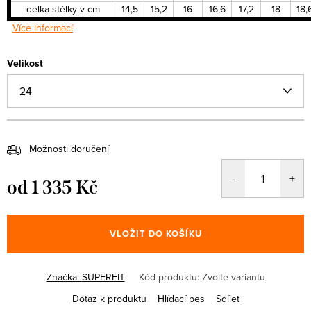
délka stélky v cm
14,5
15,2
16
16,6
17,2
18
18,
Více informací
Velikost
Možnosti doručení
od
1 335 Kč
Měrná
cena:
VLOŽIT DO KOŠÍKU
Značka:
SUPERFIT
Kód produktu:
Zvolte variantu
Dotaz k produktu
Hlídací pes
Sdílet