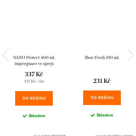
NANO Protect 400 ml,
Shoe Fresh 100 ml.
impregnace ve spreji
337 Kč
231 Kč
Měrná
337 Kč / 1 ks
cena:
DO KOŠÍKU
DO KOŠÍKU
Skladem
Skladem