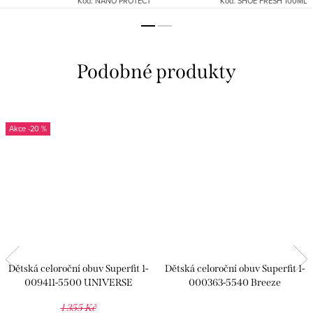
Kód:
NANO PROTECT
Kód:
SHOE FRESH 100ML
-20 %
Dětská celoroční obuv Superfit 1-
Dětská celoroční obuv Superfit 1-
009411-5500 UNIVERSE
000363-5540 Breeze
1 355 Kč