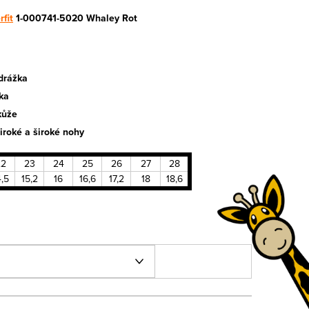
rfit
1-000741-5020 Whaley Rot
odrážka
ka
kůže
iroké a široké nohy
22
23
24
25
26
27
28
4,5
15,2
16
16,6
17,2
18
18,6