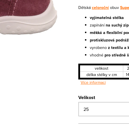
Dětská
celoroční
obuv
Supe
vyjímatelná stélka
zapínání
na suchý zip
měkká a flexibilní p
protiskluzová podráž
vyrobeno
z textilu a 
vhodné
pro středně š
velikost
délka stélky v cm
1
Více informací
Velikost