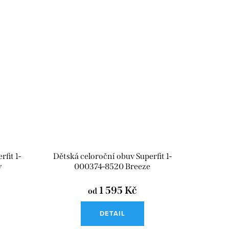
fit 1-
Dětská celoroční obuv Superfit 1-
y
000374-8520 Breeze
1 595 Kč
od
DETAIL