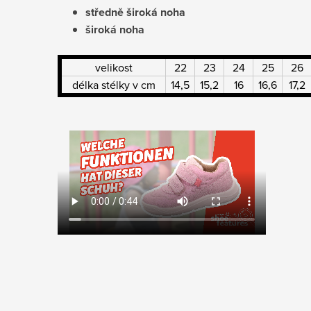
středně široká noha
široká noha
velikost
22
23
24
25
26
délka stélky v cm
14,5
15,2
16
16,6
17,2