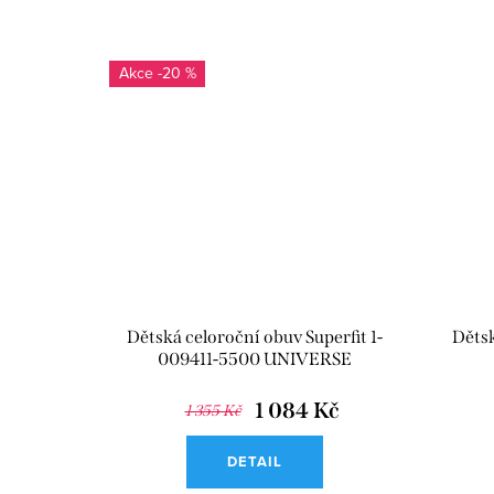
-20 %
Dětská celoroční obuv Superfit 1-
Dětsk
009411-5500 UNIVERSE
1 084 Kč
1 355 Kč
DETAIL