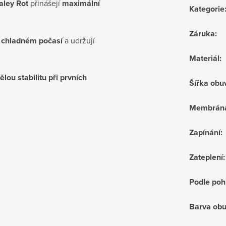
ley Rot
přinášejí
maximální
Kategorie
Záruka
:
 chladném počasí
a udržují
Materiál
:
lou stabilitu při prvních
Šířka obu
Membrán
Zapínání
:
Zateplení
:
Podle poh
Barva obu