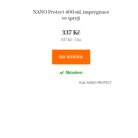
NANO Protect 400 ml, impregnace
ve spreji
337 Kč
Měrná
337 Kč / 1 ks
cena:
DO KOŠÍKU
Skladem
Kód:
NANO PROTECT