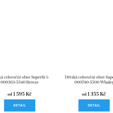
á celoroční obuv Superfit 1-
Dětská celoroční obuv Super
000363-5540 Breeze
000740-5500 Whale
1 595 Kč
1 355 Kč
od
od
DETAIL
DETAIL