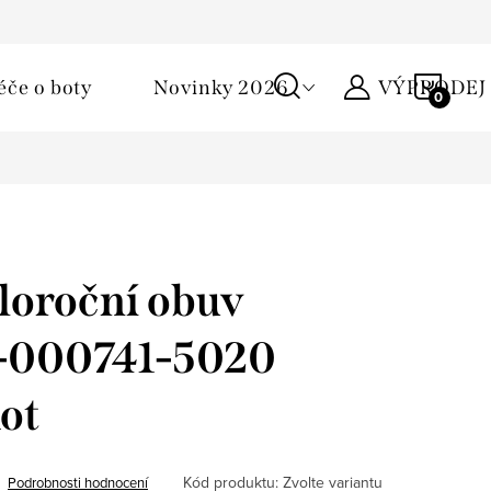
Podmínky ochrany osobních údajů
Žirafa klub
Kontakty
NÁKU
éče o boty
Novinky 2026
VÝPRODEJ
KOŠÍ
loroční obuv
1-000741-5020
ot
Kód produktu:
Zvolte variantu
Podrobnosti hodnocení