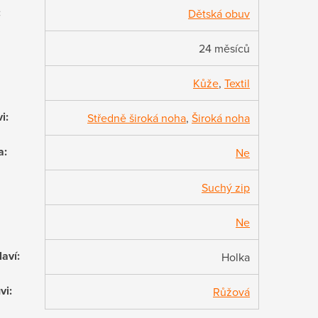
:
Dětská obuv
24 měsíců
Kůže
,
Textil
vi
:
Středně široká noha
,
Široká noha
a
:
Ne
Suchý zip
Ne
laví
:
Holka
vi
:
Růžová