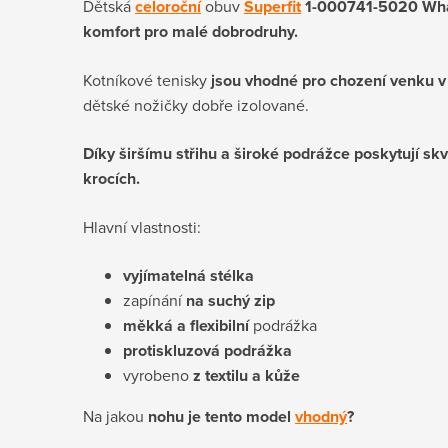
Dětská
celoroční
obuv
Superfit
1-000741-5020 Wha
komfort pro malé dobrodruhy.
Kotníkové tenisky
jsou vhodné pro chození venku v
dětské nožičky dobře izolované.
Díky širšímu střihu a široké podrážce poskytují skvě
krocích.
Hlavní vlastnosti:
vyjímatelná stélka
zapínání
na suchý zip
měkká a flexibilní
podrážka
protiskluzová podrážka
vyrobeno
z textilu a kůže
Na jakou
nohu je tento model
vhodný
?