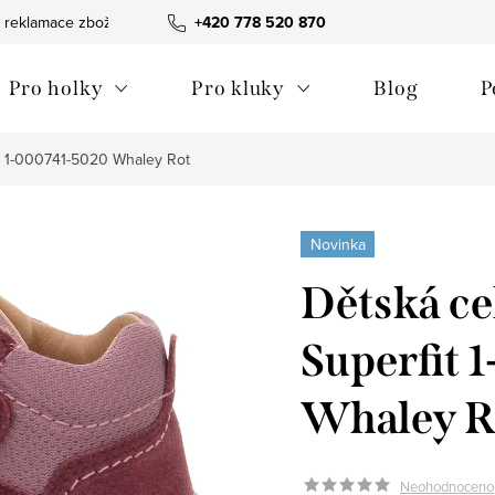
 reklamace zboží
Obchodní podmínky
+420 778 520 870
Reklamační pořádek
Pro holky
Pro kluky
Blog
P
it 1-000741-5020 Whaley Rot
Novinka
Dětská ce
Superfit 
Whaley R
Neohodnoceno