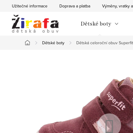
Přejít
Užitečné informace
Doprava a platba
Výměny, vratky a
na
obsah
Dětské boty
Dětské boty
Dětská celoroční obuv Superf
Domů