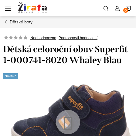
Přejít
N
na
obsah
Dětské boty
K
Neohodnoceno
Podrobnosti hodnocení
Dětská celoroční obuv Superfit
1-000741-8020 Whaley Blau
Novinka