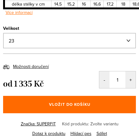
délka stélky v cm
14,5
15,2
16
16,6
17,2
18
18,
Více informací
Velikost
Možnosti doručení
od
1 335 Kč
Měrná
cena:
VLOŽIT DO KOŠÍKU
Značka:
SUPERFIT
Kód produktu:
Zvolte variantu
Dotaz k produktu
Hlídací pes
Sdílet