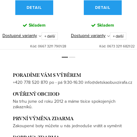
DETAIL
DETAIL
Skladem
Skladem
Dostupné varianty
Dostupné varianty
+ další
+ další
Kód:
0667 3211 7901/28
Kód:
0673 3211 6821/22
PORADÍME VÁM S VÝBĚREM
+420 778 520 870 po - pá 9:30-16:30 info@detskaobuvzirafa.cz
OVĚŘENÝ OBCHOD
Na trhu jsme od roku 2012 a máme tisíce spokojených
zákazníků.
PRVNÍ VÝMĚNA ZDARMA
Zakoupené boty můžete u nás jednoduše vrátit a vyměnit