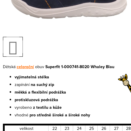
Dětská
celoroční
obuv
Superfit 1-000741-8020 Whaley Blau
vyjímatelná stélka
zapínání
na suchý zip
měkká a flexibilní podrážka
protiskluzová podrážka
vyrobeno
z textilu a kůže
vhodné
pro středně široké a široké nohy
velikost
22
23
24
25
26
27
28