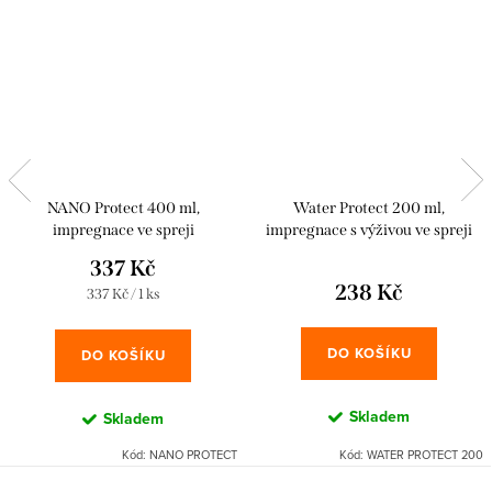
NANO Protect 400 ml,
Water Protect 200 ml,
impregnace ve spreji
impregnace s výživou ve spreji
337 Kč
238 Kč
Měrná
337 Kč / 1 ks
cena:
DO KOŠÍKU
DO KOŠÍKU
Skladem
Skladem
Kód:
NANO PROTECT
Kód:
WATER PROTECT 200