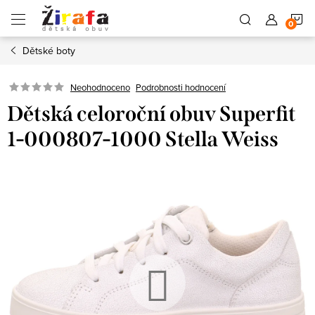
Přejít
N
na
obsah
Dětské boty
K
Neohodnoceno
Podrobnosti hodnocení
Dětská celoroční obuv Superfit
1-000807-1000 Stella Weiss