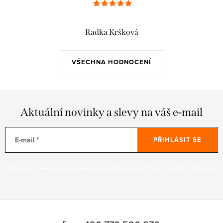
Radka Kršková
VŠECHNA HODNOCENÍ
Aktuální novinky a slevy na váš e-mail
E-mail
PŘIHLÁSIT SE
Vložením e-mailu souhlasíte s
podmínkami ochrany osobních údajů
Z