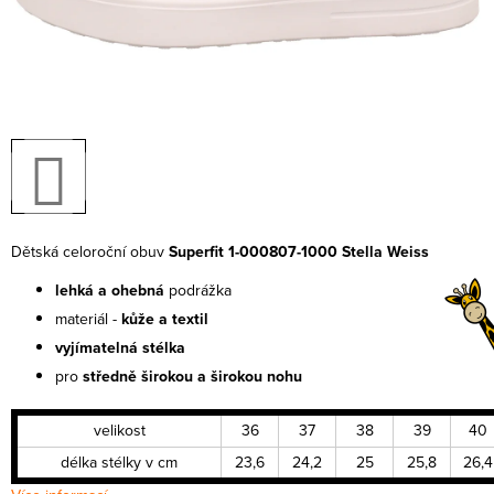
Dětská celoroční obuv
Superfit 1-000807-1000 Stella Weiss
lehká a ohebná
podrážka
materiál -
kůže a textil
vyjímatelná stélka
pro
středně širokou a širokou nohu
velikost
36
37
38
39
40
délka stélky v cm
23,6
24,2
25
25,8
26,4