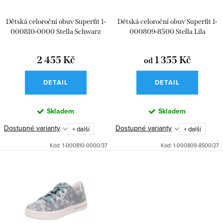
d
r
u
Dětská celoroční obuv Superfit 1-
Dětská celoroční obuv Superfit 1-
o
k
000810-0000 Stella Schwarz
000809-8500 Stella Lila
d
t
u
2 455 Kč
1 355 Kč
od
ů
k
DETAIL
DETAIL
t
ů
Skladem
Skladem
Dostupné varianty
Dostupné varianty
+ další
+ další
Kód:
1-000810-0000/37
Kód:
1-000809-8500/27