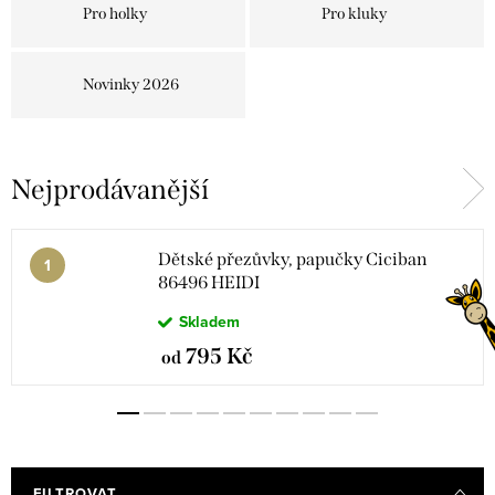
Pro holky
Pro kluky
Novinky 2026
Nejprodávanější
Dětské přezůvky, papučky Ciciban
86496 HEIDI
Skladem
795 Kč
od
FILTROVAT