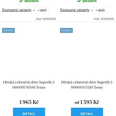
Skladem
Skladem
Dostupné varianty
Dostupné varianty
+ další
+ další
Kód:
1031133/35
Kód:
1031134/35
Novinka
Novinka
Dětská celoroční obuv Superfit 1-
Dětská celoroční obuv Superfit 1-
000097-8500 Tensy
000093-5510 Tensy
1 965 Kč
1 595 Kč
od
DETAIL
DETAIL