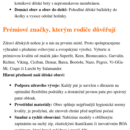
kotníkové dětské boty s nepromokavou membránou.
Domácí obuv a obuv do deště:
Pohodlné dětské bačkůrky do
školky a vysoce odolné holínky.
Prémiové značky, kterým rodiče důvěřují
Zdraví dětských nohou je u nás na prvním místě. Proto spolupracujeme
výhradně s předními světovými a evropskými výrobci. Vyberte si
prémiovou kvalitu od značek jako Superfit, Keen, Biomecanics, Garvalín,
Richter, Viking, Ciciban, Demar, Barea, Boots4u, Nazo, Pegres, Vi-GGa-
Mi, Coqui či Lurchi by Salamander.
Hlavní přednosti naší dětské obuvi:
Podpora zdravého vývoje:
Každý pár je navržen s důrazem na
optimální flexibilitu podrážky a dostatečně pevnou patu pro správný
patní oblouk.
Prvotřídní materiály:
Obuv splňuje nejpřísnější hygienické normy
kvality, je prodyšná, ale zároveň chrání před nepřízní počasí.
Snadné a rychlé obouvání:
Nabízíme modely s oblíbeným
zapínáním na suchý zip, elastickými tkaničkami či inovativním BOA
systémem, které hravě zvládnou i menší děti.