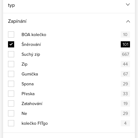
typ
Zapínání
BOA kolečko
10
Šněrování
101
Suchý zip
667
Zip
44
Gumička
67
Spona
29
Přeska
33
Zatahování
19
Ne
29
kolečko FITgo
4