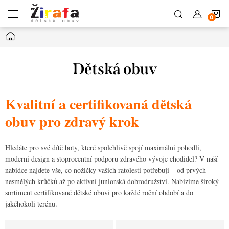
Přejít
N
na
obsah
Domů
K
Dětská obuv
Kvalitní a certifikovaná dětská
obuv pro zdravý krok
Hledáte pro své dítě boty, které spolehlivě spojí maximální pohodlí,
moderní design a stoprocentní podporu zdravého vývoje chodidel? V naší
nabídce najdete vše, co nožičky vašich ratolestí potřebují – od prvých
nesmělých krůčků až po aktivní juniorská dobrodružství. Nabízíme široký
sortiment certifikované dětské obuvi pro každé roční období a do
jakéhokoli terénu.