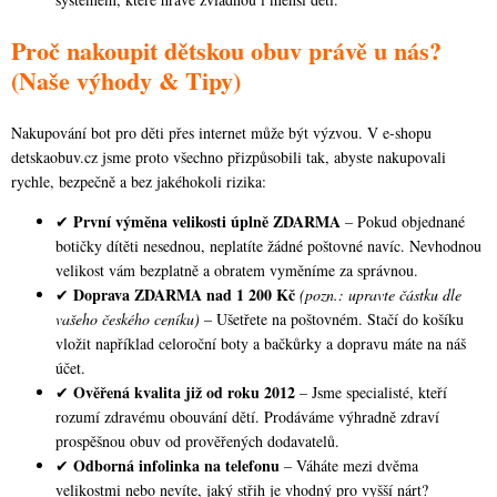
Proč nakoupit dětskou obuv právě u nás?
(Naše výhody & Tipy)
Nakupování bot pro děti přes internet může být výzvou. V e-shopu
detskaobuv.cz jsme proto všechno přizpůsobili tak, abyste nakupovali
rychle, bezpečně a bez jakéhokoli rizika:
První výměna velikosti úplně ZDARMA
✔
– Pokud objednané
botičky dítěti nesednou, neplatíte žádné poštovné navíc. Nevhodnou
velikost vám bezplatně a obratem vyměníme za správnou.
Doprava ZDARMA nad 1 200 Kč
✔
(pozn.: upravte částku dle
vašeho českého ceníku)
– Ušetřete na poštovném. Stačí do košíku
vložit například celoroční boty a bačkůrky a dopravu máte na náš
účet.
Ověřená kvalita již od roku 2012
✔
– Jsme specialisté, kteří
rozumí zdravému obouvání dětí. Prodáváme výhradně zdraví
prospěšnou obuv od prověřených dodavatelů.
Odborná infolinka na telefonu
✔
– Váháte mezi dvěma
velikostmi nebo nevíte, jaký střih je vhodný pro vyšší nárt?