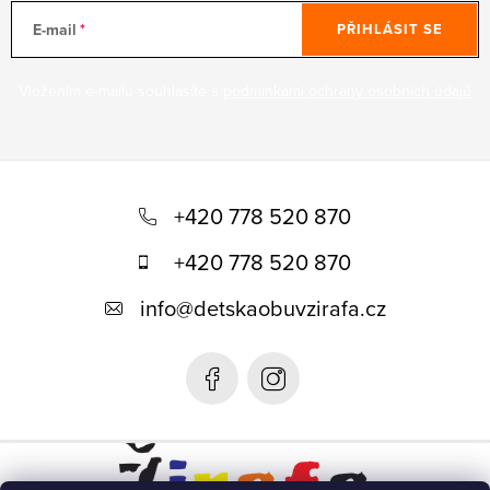
E-mail
PŘIHLÁSIT SE
Vložením e-mailu souhlasíte s
podmínkami ochrany osobních údajů
Z
á
+420 778 520 870
p
+420 778 520 870
a
info
@
detskaobuvzirafa.cz
t
í