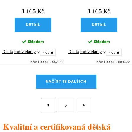
1 465 Kč
1 465 Kč
DETAIL
DETAIL
Skladem
Skladem
Dostupné varianty
Dostupné varianty
+ další
+ další
Kód:
1-009352-5520/19
Kód:
1-009352-8010/22
O
NAČÍST 18 DALŠÍCH
v
l
á
S
1
6
d
t
a
r
c
Kvalitní a certifikovaná dětská
á
í