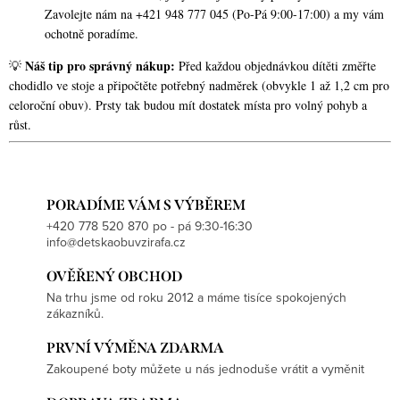
Zavolejte nám na +421 948 777 045 (Po-Pá 9:00-17:00) a my vám
ochotně poradíme.
Náš tip pro správný nákup:
💡
Před každou objednávkou dítěti změřte
chodidlo ve stoje a připočtěte potřebný nadměrek (obvykle 1 až 1,2 cm pro
celoroční obuv). Prsty tak budou mít dostatek místa pro volný pohyb a
růst.
PORADÍME VÁM S VÝBĚREM
+420 778 520 870 po - pá 9:30-16:30
info@detskaobuvzirafa.cz
OVĚŘENÝ OBCHOD
Na trhu jsme od roku 2012 a máme tisíce spokojených
zákazníků.
PRVNÍ VÝMĚNA ZDARMA
Zakoupené boty můžete u nás jednoduše vrátit a vyměnit