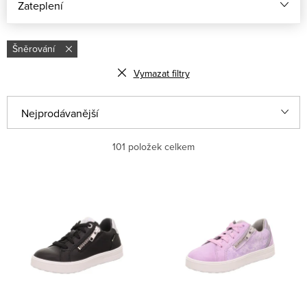
Zateplení
Šněrování
Vymazat filtry
Ř
Nejprodávanější
a
Abecedně
101
položek celkem
z
e
Nejlevnější
V
n
ý
Nejdražší
í
p
p
i
r
s
o
p