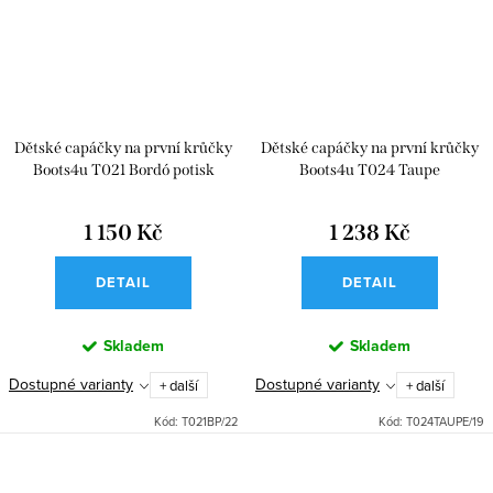
Dětské capáčky na první krůčky
Dětské capáčky na první krůčky
Boots4u T021 Bordó potisk
Boots4u T024 Taupe
1 150 Kč
1 238 Kč
DETAIL
DETAIL
Skladem
Skladem
Dostupné varianty
Dostupné varianty
+ další
+ další
Kód:
T021BP/22
Kód:
T024TAUPE/19