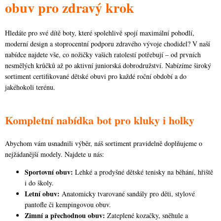
n
obuv pro zdravý krok
p
k
r
o
Hledáte pro své dítě boty, které spolehlivě spojí maximální pohodlí,
v
v
moderní design a stoprocentní podporu zdravého vývoje chodidel? V naší
k
á
nabídce najdete vše, co nožičky vašich ratolestí potřebují – od prvních
y
nesmělých krůčků až po aktivní juniorská dobrodružství. Nabízíme široký
n
v
sortiment certifikované dětské obuvi pro každé roční období a do
í
ý
jakéhokoli terénu.
p
i
Kompletní nabídka bot pro kluky i holky
s
u
Abychom vám usnadnili výběr, náš sortiment pravidelně doplňujeme o
nejžádanější modely. Najdete u nás:
Sportovní obuv:
Lehké a prodyšné dětské tenisky na běhání, hřiště
i do školy.
Letní obuv:
Anatomicky tvarované sandály pro děti, stylové
pantofle či kempingovou obuv.
Zimní a přechodnou obuv:
Zateplené kozačky, sněhule a