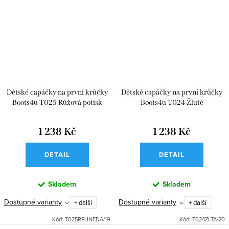
Dětské capáčky na první krůčky
Dětské capáčky na první krůčky
Boots4u T025 Růžová potisk
Boots4u T024 Žluté
1 238 Kč
1 238 Kč
DETAIL
DETAIL
Skladem
Skladem
Dostupné varianty
Dostupné varianty
+ další
+ další
Kód:
T025RPHNEDA/19
Kód:
T024ZLTA/20