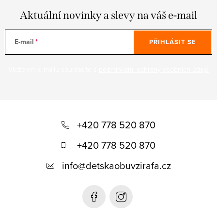
Aktuální novinky a slevy na váš e-mail
E-mail
PŘIHLÁSIT SE
Vložením e-mailu souhlasíte s
podmínkami ochrany osobních údajů
Z
á
+420 778 520 870
p
+420 778 520 870
a
info
@
detskaobuvzirafa.cz
t
í