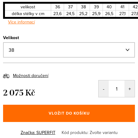
velikost
36
37
38
39
40
41
42
délka stélky v cm
23,6
24,5
25,2
25,9
26,5
27,1
27,
Více informací
Velikost
Možnosti doručení
2 075 Kč
Měrná
cena:
VLOŽIT DO KOŠÍKU
Značka:
SUPERFIT
Kód produktu:
Zvolte variantu