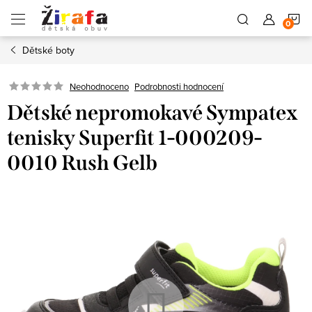
Přejít
N
na
obsah
Dětské boty
K
Neohodnoceno
Podrobnosti hodnocení
Dětské nepromokavé Sympatex
tenisky Superfit 1-000209-
0010 Rush Gelb