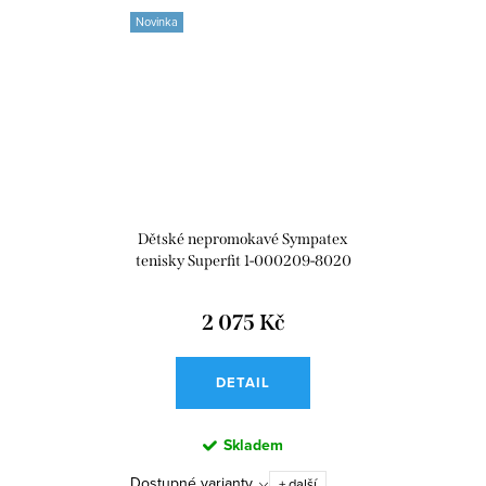
Novinka
Dětské nepromokavé Sympatex
tenisky Superfit 1-000209-8020
Rush Blau
2 075 Kč
DETAIL
Skladem
Dostupné varianty
+ další