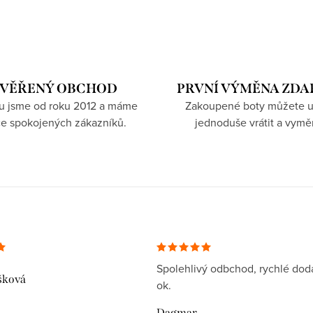
VĚŘENÝ OBCHOD
PRVNÍ VÝMĚNA ZD
hu jsme od roku 2012 a máme
Zakoupené boty můžete u
íce spokojených zákazníků.
jednoduše vrátit a vymě
Spolehlivý odbchod, rychlé dodá
šková
ok.
Dagmar