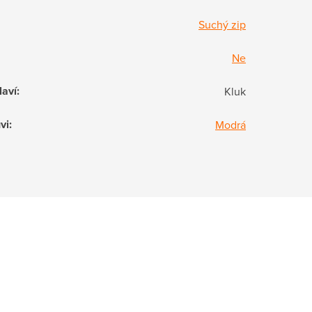
Suchý zip
Ne
laví
:
Kluk
vi
:
Modrá