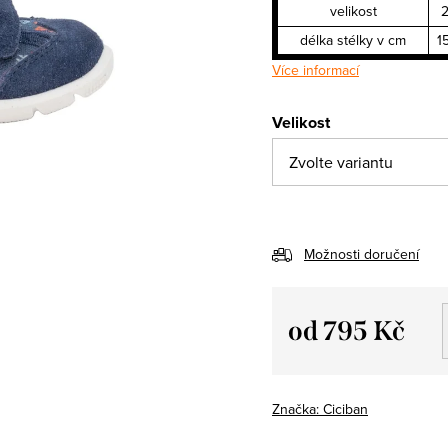
velikost
délka stélky v cm
1
Více informací
Velikost
Možnosti doručení
od
795 Kč
Měrná
cena:
Značka:
Ciciban