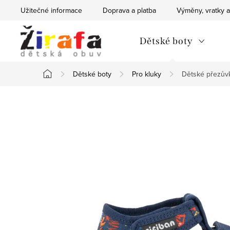
Přejít
Užitečné informace
Doprava a platba
Výměny, vratky a
na
obsah
Dětské boty
Dětské boty
Pro kluky
Dětské přezůvk
Domů