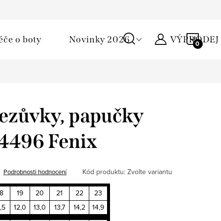
Podmínky ochrany osobních údajů
Žirafa klub
Kontakty
NÁKU
éče o boty
Novinky 2026
VÝPRODEJ
KOŠÍ
ezůvky, papučky
84496 Fenix
Kód produktu:
Zvolte variantu
Podrobnosti hodnocení
18
19
20
21
22
23
1,5
12,0
13,0
13,7
14,2
14,9