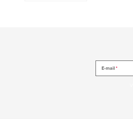
E-mail
V
Z