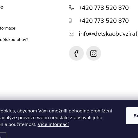
ce
+420 778 520 870
+420 778 520 870
nformace
info
@
detskaobuvziraf
t dětskou obuv?
Detská obuv Žirafa- SK
ookies, abychom Vám umožnili pohodlné prohlížení
S
 analýze provozu webu neustále zlepšovali jeho
n a použitelnost.
Více informací
ena.
Upravit nastavení cookies