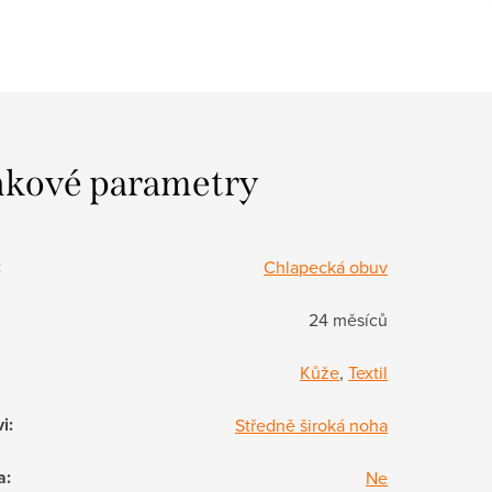
kové parametry
:
Chlapecká obuv
24 měsíců
Kůže
,
Textil
vi
:
Středně široká noha
a
:
Ne