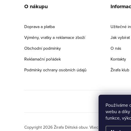
á
O nákupu
Informa
p
a
Doprava a platba
Užitečné i
t
Výměny, vratky a reklamace zboží
Jak vybíra
í
Obchodní podmínky
O nás
Reklamační pořádek
Kontakty
Podmínky ochrany osobních údajů
Žirafa klub
Používáme c
webu a díky
Přejete si získat
funkce, výko
slevu 5% na první
ANO
NE
Copyright 2026
Žirafa Dětská obuv
. Všechna práva vyhraz
nákup?