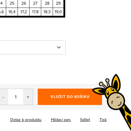
24
25
26
27
28
29
5,6
16,4
17,2
17,8
18,3
19,0
VLOŽIT DO KOŠÍKU
Dotaz k produktu
Hlídací pes
Sdílet
Tisk