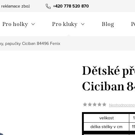
 reklamace zboží
Obchodní podmínky
+420 778 520 870
Reklamační pořádek
Pro holky
Pro kluky
Blog
P
y, papučky Ciciban 84496 Fenix
Dětské př
Ciciban 
Neohodnoceno
velikost
délka stélky v cm
1