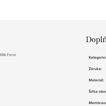
Doplň
4496 Fenix
Kategorie
Záruka
:
Materiál
:
Šířka obu
Membrán