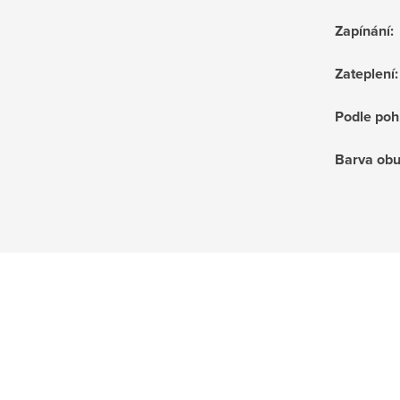
Zapínání
:
Zateplení
:
Podle poh
Barva obu