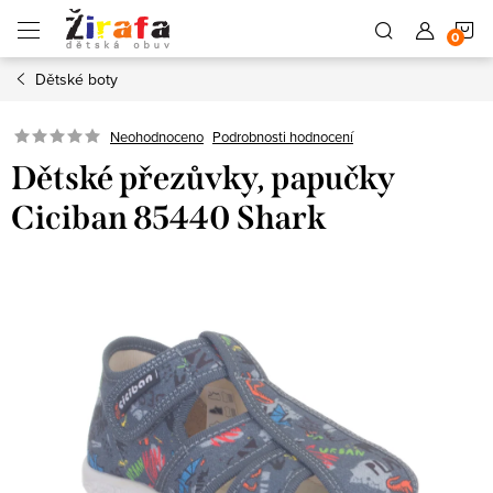
Přejít
N
na
obsah
Dětské boty
K
Neohodnoceno
Podrobnosti hodnocení
Dětské přezůvky, papučky
Ciciban 85440 Shark