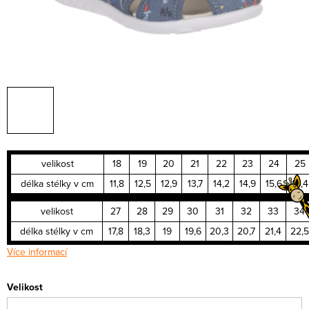
velikost
18
19
20
21
22
23
24
25
délka stélky v cm
11,8
12,5
12,9
13,7
14,2
14,9
15,6
16,4
velikost
27
28
29
30
31
32
33
34
délka stélky v cm
17,8
18,3
19
19,6
20,3
20,7
21,4
22,5
Více informací
Velikost