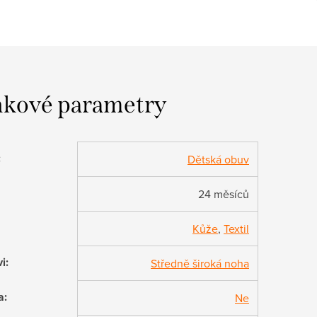
kové parametry
:
Dětská obuv
24 měsíců
Kůže
,
Textil
vi
:
Středně široká noha
a
:
Ne