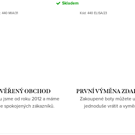
Skladem
:
440 MIA/31
Kód:
440 ELISA/23
VĚŘENÝ OBCHOD
PRVNÍ VÝMĚNA ZD
hu jsme od roku 2012 a máme
Zakoupené boty můžete u
íce spokojených zákazníků.
jednoduše vrátit a vymě