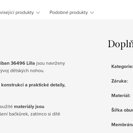
visející produkty
Podobné produkty
Doplň
ciban 36496 Lilla
jsou navrženy
Kategorie
 vývoj dětských nohou.
Záruka
:
konstrukci a praktické detaily,
Materiál
:
použité
materiály jsou
Šířka obu
šení bačkůrek, zatímco si dítě
Membrán