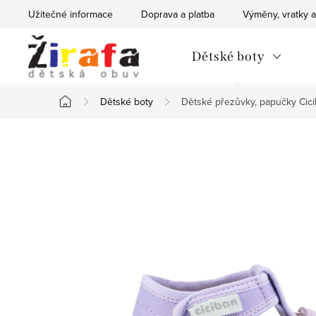
Přejít
Užitečné informace
Doprava a platba
Výměny, vratky a
na
obsah
Dětské boty
Dětské boty
Dětské přezůvky, papučky Cici
Domů