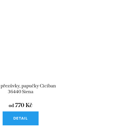
 přezůvky, papučky Ciciban
36440 Siena
770 Kč
od
DETAIL