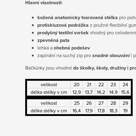
Hlavní vlastnosti:
kožená anatomicky tvarovaná stélka
pro poho
protiskluzová podrážka
z pružné flexibilní gu
prodyšný textilní
svršek
vhodný pro celodenní
zpevněná pata
lehká a
ohebná
podešev
zapínání na suchý zip pro
snadné obouvání
i p
Bačkůrky jsou vhodné
do školky, školy, družiny i p
velikost
20
21
22
23
24
délka stélky v cm
12,9
13,7
14,2
14,9
15,6
velikost
25
26
27
28
29
délka stélky v cm
16,4
17,9
17,8
18,3
19