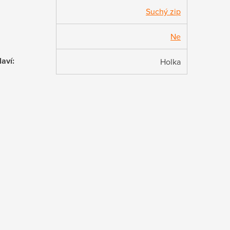
Suchý zip
Ne
laví
:
Holka