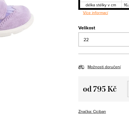
délka stélky v cm
16,
Více informací
Velikost
Možnosti doručení
od
795 Kč
Měrná
cena:
Značka:
Ciciban