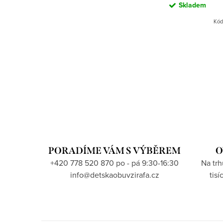
Skladem
Kód
PORADÍME VÁM S VÝBĚREM
O
+420 778 520 870 po - pá 9:30-16:30
Na tr
info@detskaobuvzirafa.cz
tis