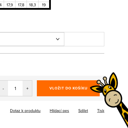
4
17,9
17,8
18,3
19
VLOŽIT DO KOŠÍKU
Dotaz k produktu
Hlídací pes
Sdílet
Tisk