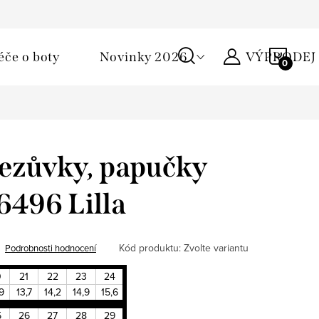
Podmínky ochrany osobních údajů
Žirafa klub
Kontakty
NÁKU
éče o boty
Novinky 2026
VÝPRODEJ
KOŠÍ
ezůvky, papučky
6496 Lilla
Kód produktu:
Zvolte variantu
Podrobnosti hodnocení
0
21
22
23
24
9
13,7
14,2
14,9
15,6
5
26
27
28
29