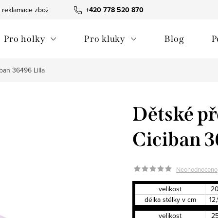
 reklamace zboží
Obchodní podmínky
+420 778 520 870
Reklamační pořádek
Pro holky
Pro kluky
Blog
P
ban 36496 Lilla
Dětské př
Ciciban 3
Neohodnoceno
velikost
2
délka stélky v cm
12,
velikost
2