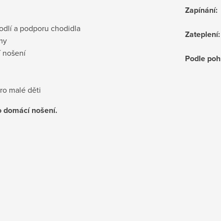
Zapínání
:
dlí a podporu chodidla
Zateplení
:
my
 nošení
Podle poh
ro malé děti
ro domácí nošení.