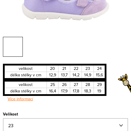
velikost
20
21
22
23
24
délka stélky v cm
12,9
13,7
14,2
14,9
15,6
velikost
25
26
27
28
29
délka stélky v cm
16,4
17,9
17,8
18,3
19
Více informací
Velikost