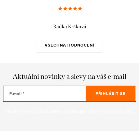
Radka Kršková
VŠECHNA HODNOCENÍ
Aktuální novinky a slevy na váš e-mail
E-mail
PŘIHLÁSIT SE
Vložením e-mailu souhlasíte s
podmínkami ochrany osobních údajů
Z