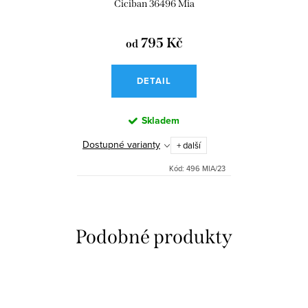
Ciciban 36496 Mia
795 Kč
od
DETAIL
Skladem
Dostupné varianty
+ další
Kód:
496 MIA/23