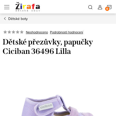
Přejít
N
na
obsah
Dětské boty
K
Neohodnoceno
Podrobnosti hodnocení
Dětské přezůvky, papučky
Ciciban 36496 Lilla