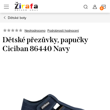
Přejít
N
na
obsah
Dětské boty
K
Neohodnoceno
Podrobnosti hodnocení
Dětské přezůvky, papučky
Ciciban 86440 Navy