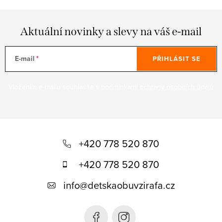
Aktuální novinky a slevy na váš e-mail
E-mail
PŘIHLÁSIT SE
Vložením e-mailu souhlasíte s
podmínkami ochrany osobních údajů
Z
á
+420 778 520 870
p
+420 778 520 870
a
info
@
detskaobuvzirafa.cz
t
í