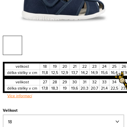
velikost
18
19
20
21
22
23
24
25
26
délka stélky v cm
11,8
12,5
12,9
13,7
14,2
14,9
15,6
16,4
17,9
velikost
27
28
29
30
31
32
33
34
35
délka stélky v cm
17,8
18,3
19
19,6
20,3
20,7
21,4
22,5
23,
Více informací
Velikost