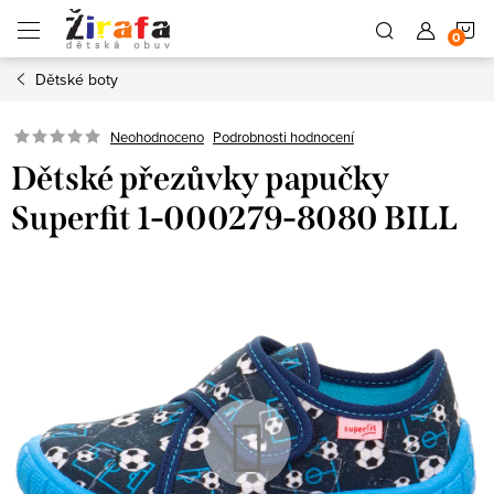
Přejít
N
na
obsah
Dětské boty
K
Neohodnoceno
Podrobnosti hodnocení
Dětské přezůvky papučky
Superfit 1-000279-8080 BILL