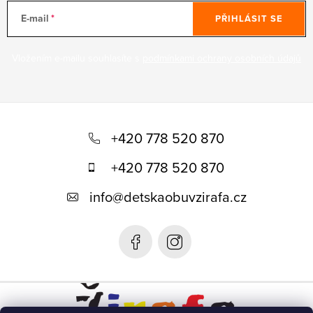
E-mail
PŘIHLÁSIT SE
Vložením e-mailu souhlasíte s
podmínkami ochrany osobních údajů
Z
á
+420 778 520 870
p
+420 778 520 870
a
info
@
detskaobuvzirafa.cz
t
í