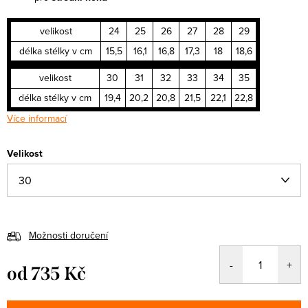
velikost
24
25
26
27
28
29
délka stélky v cm
15,5
16,1
16,8
17,3
18
18,6
velikost
30
31
32
33
34
35
délka stélky v cm
19,4
20,2
20,8
21,5
22,1
22,8
Více informací
Velikost
Možnosti doručení
od
735 Kč
Měrná
cena: