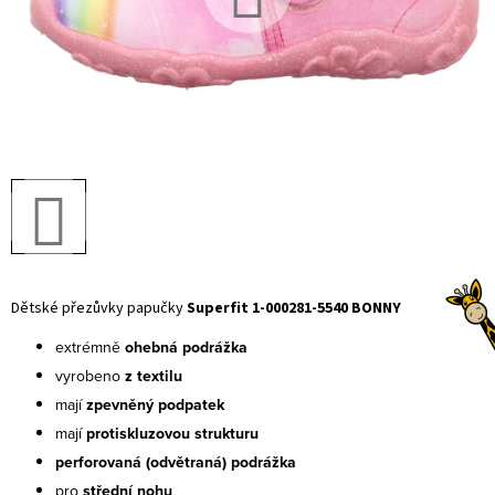
Dětské přezůvky papučky
 Superfit 1-000281-5540 BONNY
extrémně
ohebná podrážka
vyrobeno
z textilu
mají
zpevněný podpatek
mají
protiskluzovou strukturu
perforovaná (odvětraná) podrážka
pro
střední nohu