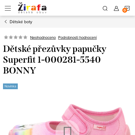
Přejít
N
na
obsah
Dětské boty
K
Neohodnoceno
Podrobnosti hodnocení
Dětské přezůvky papučky
Superfit 1-000281-5540
BONNY
Novinka