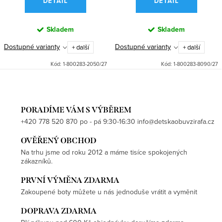
DETAIL
DETAIL
Skladem
Skladem
Dostupné varianty
Dostupné varianty
+ další
+ další
Kód:
1-800283-2050/27
Kód:
1-800283-8090/27
PORADÍME VÁM S VÝBĚREM
+420 778 520 870 po - pá 9:30-16:30 info@detskaobuvzirafa.cz
OVĚŘENÝ OBCHOD
Na trhu jsme od roku 2012 a máme tisíce spokojených
zákazníků.
PRVNÍ VÝMĚNA ZDARMA
Zakoupené boty můžete u nás jednoduše vrátit a vyměnit
DOPRAVA ZDARMA