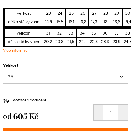
velikost
23
24
25
26
27
28
29
30
délka stélky v cm
14,9
15,5
16,1
16,8
17,3
18
18,6
19,
velikost
31
32
33
34
35
36
37
38
délka stélky v cm
20,2
20,8
21,5
22,1
22,8
23,3
23,9
24,
Více informací
Velikost
Možnosti doručení
od
605 Kč
Měrná
cena: