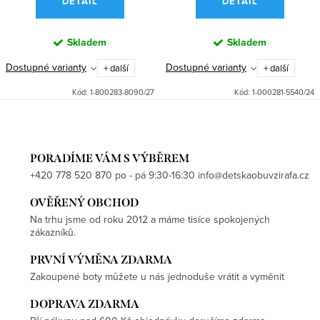
DETAIL
DETAIL
Skladem
Skladem
Dostupné varianty
Dostupné varianty
+ další
+ další
Kód:
1-800283-8090/27
Kód:
1-000281-5540/24
PORADÍME VÁM S VÝBĚREM
+420 778 520 870 po - pá 9:30-16:30 info@detskaobuvzirafa.cz
OVĚŘENÝ OBCHOD
Na trhu jsme od roku 2012 a máme tisíce spokojených
zákazníků.
PRVNÍ VÝMĚNA ZDARMA
Zakoupené boty můžete u nás jednoduše vrátit a vyměnit
DOPRAVA ZDARMA