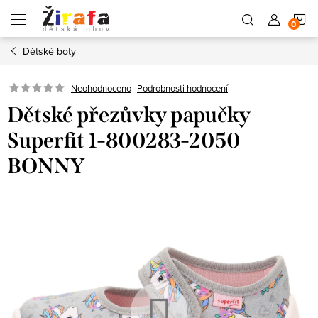
Přejít
N
na
obsah
Dětské boty
K
Neohodnoceno
Podrobnosti hodnocení
Dětské přezůvky papučky
Superfit 1-800283-2050
BONNY