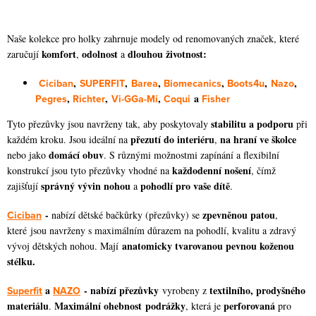
O
v
Naše kolekce pro holky zahrnuje modely od renomovaných značek, které
l
komfort
odolnost
dlouhou životnost:
zaručují
,
a
á
,
,
,
,
,
,
Ciciban
SUPERFIT
Barea
Biomecanics
Boots4u
Nazo
d
,
,
,
a
Pegres
Richter
Vi-GGa-Mi
Coqui
Fisher
a
stabilitu a podporu
c
Tyto přezůvky jsou navrženy tak, aby poskytovaly
při
přezutí do interiéru
na hraní ve školce
každém kroku. Jsou ideální na
,
í
domácí obuv
nebo jako
. S různými možnostmi zapínání a flexibilní
p
každodenní nošení
konstrukcí jsou tyto přezůvky vhodné na
, čímž
r
správný vývin nohou
pohodlí pro vaše dítě
zajišťují
a
.
v
-
zpevněnou patou
Ciciban
nabízí dětské bačkůrky (přezůvky) se
,
k
které jsou navrženy s maximálním důrazem na pohodlí, kvalitu a zdravý
y
anatomicky tvarovanou pevnou koženou
vývoj dětských nohou. Mají
v
stélku.
ý
p
a
- nabízí přezůvky
textilního, prodyšného
Superfit
NAZO
vyrobeny z
materiálu
Maximální ohebnost podrážky
perforovaná
.
, která je
pro
i