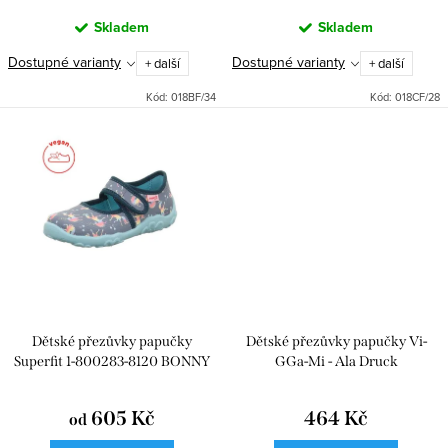
ů
Skladem
Skladem
Dostupné varianty
Dostupné varianty
+ další
+ další
Kód:
018BF/34
Kód:
018CF/28
Dětské přezůvky papučky
Dětské přezůvky papučky Vi-
Superfit 1-800283-8120 BONNY
GGa-Mi - Ala Druck
605 Kč
464 Kč
od