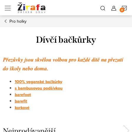
Přejít
N
na
obsah
Pro holky
K
Dívčí bačkůrky
Přezůvky jsou skvělou volbou pro každé dítě na přezutí
do školy nebo doma.
100% veganské bačkůrky
s bambusovou podšívkou
barefoot
barefit
korkové
Nejprodávanější