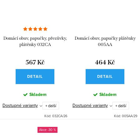
Domácí obuv, papučky, přezůvky,
Domácí obuv, papučky plátěnky
plátěnky 032CA
005AA
567 Kč
464 Kč
DETAIL
DETAIL
Skladem
Skladem
Dostupné varianty
Dostupné varianty
+ další
+ další
Kód:
032CA/26
Kód:
005AA/29
-30 %