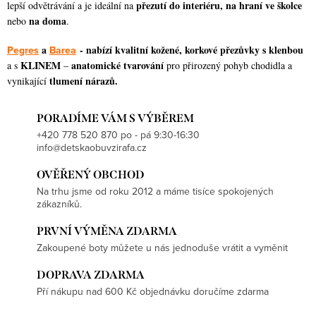
přezutí do interiéru, na hraní ve školce
lepší odvětrávání a je ideální na
s
na doma
nebo
.
u
a
- nabízí kvalitní kožené, korkové přezůvky s klenbou
Pegres
Barea
KLINEM
anatomické tvarování
a s
–
pro přirozený pohyb chodidla a
tlumení nárazů.
vynikající
PORADÍME VÁM S VÝBĚREM
+420 778 520 870 po - pá 9:30-16:30
info@detskaobuvzirafa.cz
OVĚŘENÝ OBCHOD
Na trhu jsme od roku 2012 a máme tisíce spokojených
zákazníků.
PRVNÍ VÝMĚNA ZDARMA
Zakoupené boty můžete u nás jednoduše vrátit a vyměnit
DOPRAVA ZDARMA
Pří nákupu nad 600 Kč objednávku doručíme zdarma