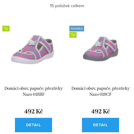
Abecedně
15
položek celkem
z
e
Nejlevnější
V
n
Tip
Novinka
ý
Nejdražší
Tip
í
p
p
i
r
s
o
p
d
r
u
Domácí obuv, papuče, přezůvky
Domácí obuv, papuče, přezůvky
o
k
Nazo 018BF
Nazo 018CF
d
t
u
492 Kč
492 Kč
ů
k
DETAIL
DETAIL
t