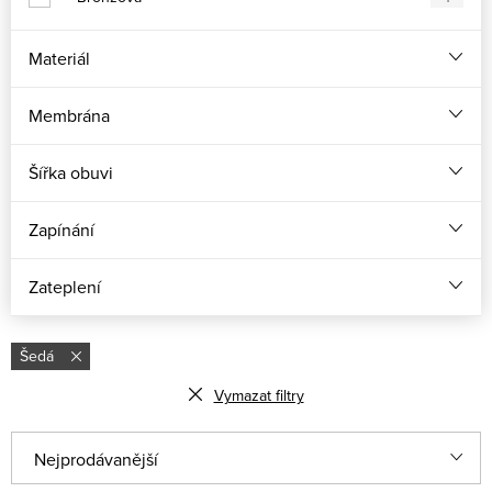
Materiál
Membrána
Šířka obuvi
Zapínání
Zateplení
Šedá
Vymazat filtry
Ř
Nejprodávanější
a