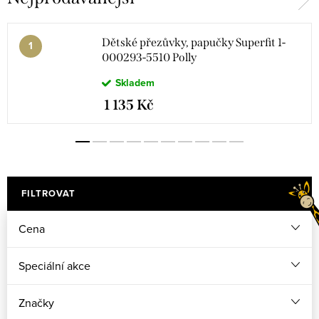
Dětské přezůvky, papučky Superfit 1-
000293-5510 Polly
Skladem
1 135 Kč
FILTROVAT
Cena
Speciální akce
Značky