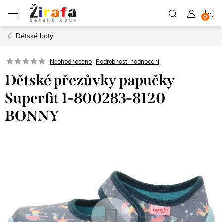
Přejít
N
na
obsah
Dětské boty
K
Neohodnoceno
Podrobnosti hodnocení
Dětské přezůvky papučky
Superfit 1-800283-8120
BONNY