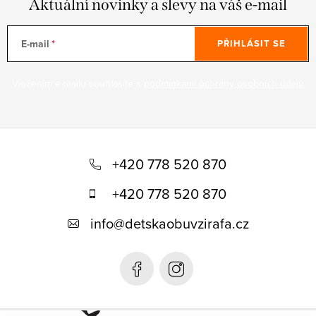
Aktuální novinky a slevy na váš e-mail
E-mail
PŘIHLÁSIT SE
Vložením e-mailu souhlasíte s
podmínkami ochrany osobních údajů
Z
á
+420 778 520 870
p
+420 778 520 870
a
info
@
detskaobuvzirafa.cz
t
í