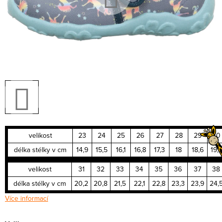
velikost
23
24
25
26
27
28
29
30
délka stélky v cm
14,9
15,5
16,1
16,8
17,3
18
18,6
19,
velikost
31
32
33
34
35
36
37
38
délka stélky v cm
20,2
20,8
21,5
22,1
22,8
23,3
23,9
24,
Více informací