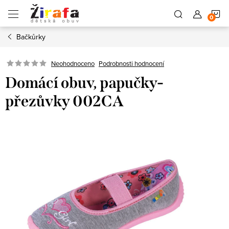
Přejít
N
na
obsah
Bačkůrky
K
Neohodnoceno
Podrobnosti hodnocení
Domácí obuv, papučky-
přezůvky 002CA