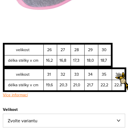
velikost
26
27
28
29
30
délka stélky v cm
16,2
16,8
17,3
18,0
18,7
velikost
31
32
33
34
35
36
délka stélky v cm
19,6
20,3
21,0
21,7
22,2
22,8
Více informací
Velikost