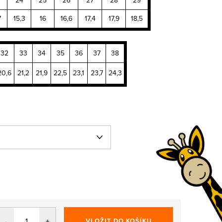
7
15,3
16
16,6
17,4
17,9
18,5
32
33
34
35
36
37
38
20,6
21,2
21,9
22,5
23,1
23,7
24,3
VLOŽIT DO KOŠÍKU