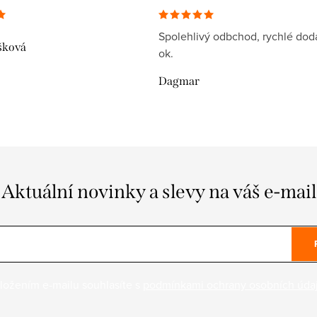
Spolehlivý odbchod, rychlé dodá
šková
ok.
Dagmar
Aktuální novinky a slevy na váš e-mail
ložením e-mailu souhlasíte s
podmínkami ochrany osobních úda