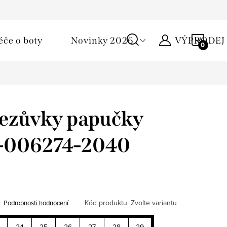
Podmínky ochrany osobních údajů
Žirafa klub
Kontakty
NÁKU
éče o boty
Novinky 2026
VÝPRODEJ
KOŠÍ
řezůvky papučky
 1-006274-2040
Kód produktu:
Zvolte variantu
Podrobnosti hodnocení
24
25
26
27
28
29