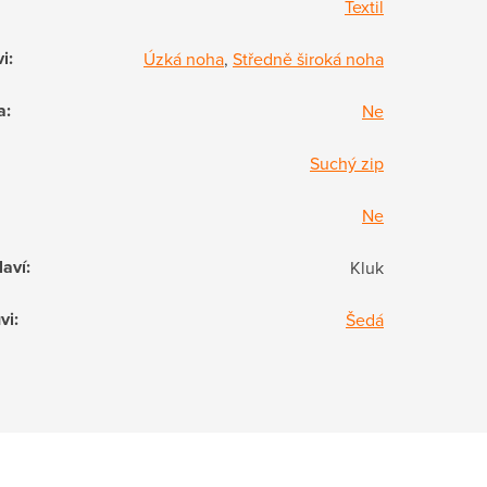
Textil
vi
:
Úzká noha
,
Středně široká noha
a
:
Ne
Suchý zip
Ne
laví
:
Kluk
vi
:
Šedá