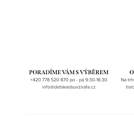
PORADÍME VÁM S VÝBĚREM
O
+420 778 520 870 po - pá 9:30-16:30
Na tr
info@detskaobuvzirafa.cz
tis