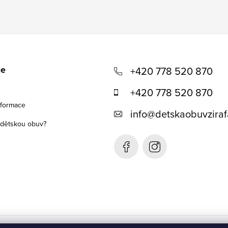
ce
+420 778 520 870
+420 778 520 870
nformace
info
@
detskaobuvziraf
t dětskou obuv?