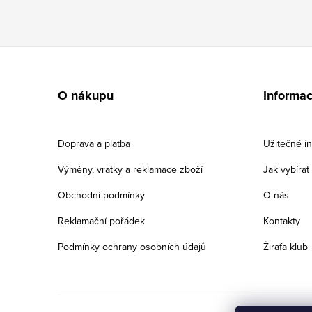
Z
á
O nákupu
Informa
p
a
Doprava a platba
Užitečné i
t
Výměny, vratky a reklamace zboží
Jak vybíra
í
Obchodní podmínky
O nás
Reklamační pořádek
Kontakty
Podmínky ochrany osobních údajů
Žirafa klub