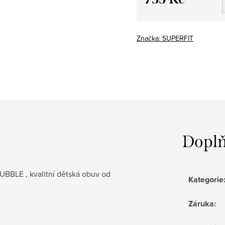
Měrná
cena:
Značka:
SUPERFIT
Doplň
BBLE , kvalitní dětská obuv od
Kategorie
Záruka
: