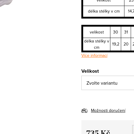
délka stélky v cm
14,
velikost
30
31
délka stélky v
19,2
20
cm
Více informací
Velikost
Možnosti doručení
735 Kč