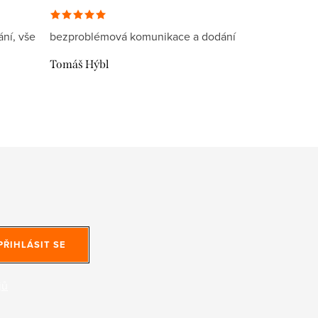
ní, vše
bezproblémová komunikace a dodání
Tomáš Hýbl
PŘIHLÁSIT SE
jů