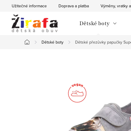
Přejít
Užitečné informace
Doprava a platba
Výměny, vratky a
na
obsah
Dětské boty
Dětské boty
Dětské přezůvky papučky Sup
Domů