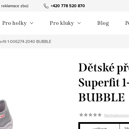
 reklamace zboží
Obchodní podmínky
+420 778 520 870
Reklamační pořádek
Pro holky
Pro kluky
Blog
P
erfit 1-006274-2040 BUBBLE
Dětské p
Superfit
BUBBLE
Neohodnoceno
velikost
23