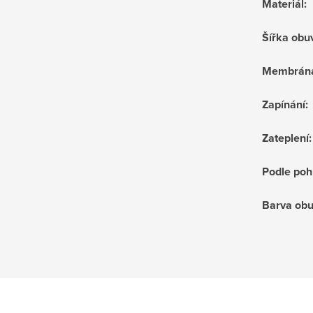
Materiál
:
Šířka obu
Membrán
Zapínání
:
Zateplení
:
Podle poh
Barva obu