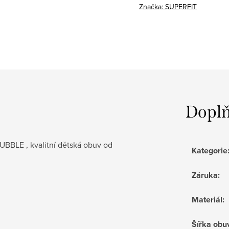
Značka:
SUPERFIT
Doplň
BBLE , kvalitní dětská obuv od
Kategorie
Záruka
:
Materiál
:
Šířka obu