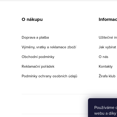
Z
á
O nákupu
Informa
p
a
Doprava a platba
Užitečné i
t
Výměny, vratky a reklamace zboží
Jak vybíra
í
Obchodní podmínky
O nás
Reklamační pořádek
Kontakty
Podmínky ochrany osobních údajů
Žirafa klub
Používáme c
webu a díky