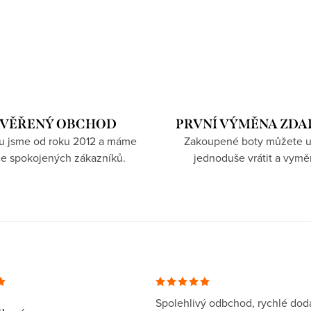
VĚŘENÝ OBCHOD
PRVNÍ VÝMĚNA ZD
hu jsme od roku 2012 a máme
Zakoupené boty můžete u
íce spokojených zákazníků.
jednoduše vrátit a vymě
Spolehlivý odbchod, rychlé dodá