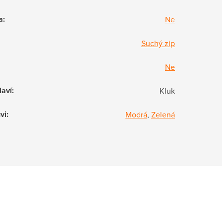
a
:
Ne
Suchý zip
Ne
laví
:
Kluk
vi
:
Modrá
,
Zelená