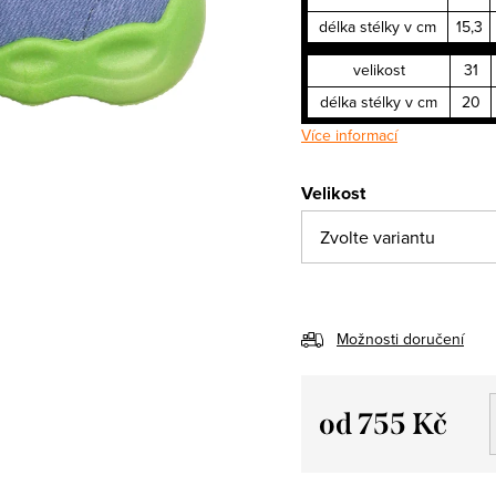
délka stélky v cm
15,3
velikost
31
délka stélky v cm
20
Více informací
Velikost
Možnosti doručení
od
755 Kč
Měrná
cena: