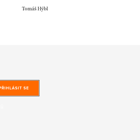
Tomáš Hýbl
PŘIHLÁSIT SE
jů