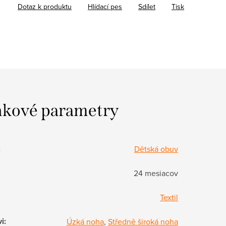
Dotaz k produktu
Hlídací pes
Sdílet
Tisk
kové parametry
:
Dětská obuv
24 mesiacov
Textil
vi
:
Úzká noha
,
Středně široká noha