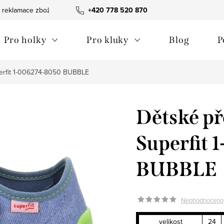
 reklamace zboží
Obchodní podmínky
+420 778 520 870
Reklamační pořádek
Pro holky
Pro kluky
Blog
P
erfit 1-006274-8050 BUBBLE
Dětské p
Superfit
BUBBLE
Neohodnoceno
velikost
24