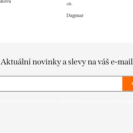
šková
ok.
Dagmar
Aktuální novinky a slevy na váš e-mail
ložením e-mailu souhlasíte s
podmínkami ochrany osobních úda