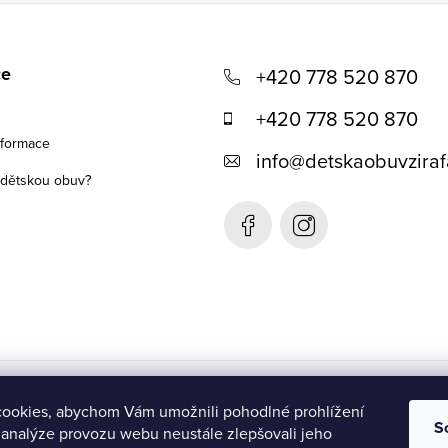
ce
+420 778 520 870
+420 778 520 870
nformace
info
@
detskaobuvziraf
t dětskou obuv?
Detská obuv Žirafa- SK
ookies, abychom Vám umožnili pohodlné prohlížení
S
 analýze provozu webu neustále zlepšovali jeho