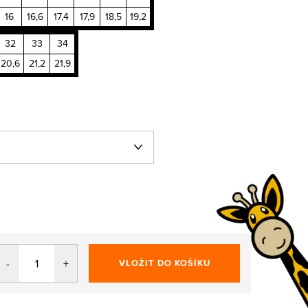
16
16,6
17,4
17,9
18,5
19,2
32
33
34
20,6
21,2
21,9
VLOŽIT DO KOŠÍKU