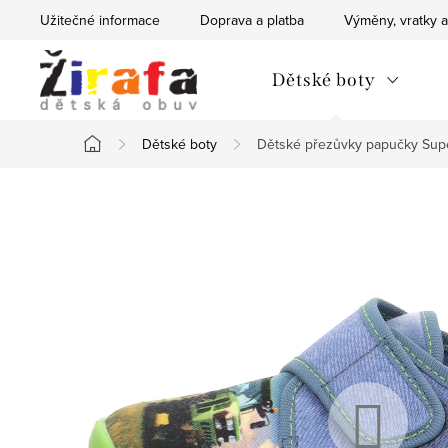
Přejít
Užitečné informace
Doprava a platba
Výměny, vratky a
na
obsah
Dětské boty
Dětské boty
Dětské přezůvky papučky Sup
Domů