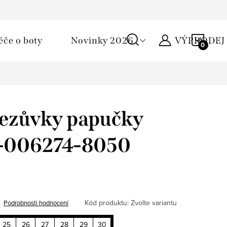
Podmínky ochrany osobních údajů
Žirafa klub
Kontakty
NÁKU
éče o boty
Novinky 2026
VÝPRODEJ
KOŠÍ
řezůvky papučky
 1-006274-8050
Kód produktu:
Zvolte variantu
Podrobnosti hodnocení
25
26
27
28
29
30