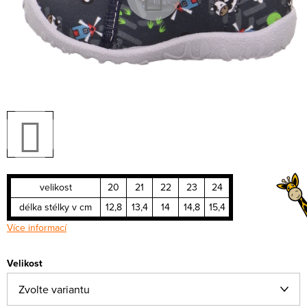
velikost
20
21
22
23
24
délka stélky v cm
12,8
13,4
14
14,8
15,4
Více informací
Velikost