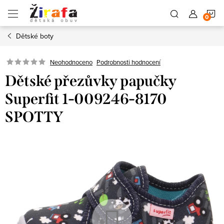
Přejít
N
na
obsah
Dětské boty
K
Neohodnoceno
Podrobnosti hodnocení
Dětské přezůvky papučky
Superfit 1-009246-8170
SPOTTY