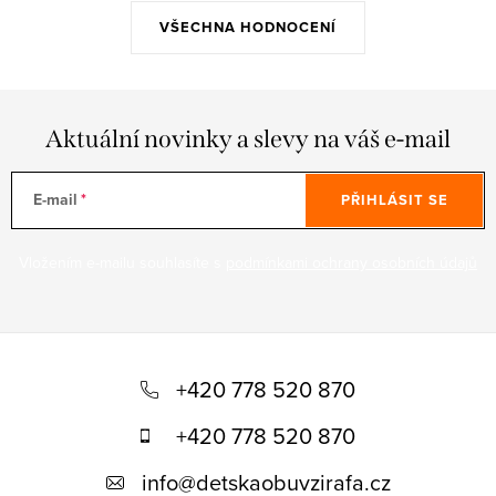
VŠECHNA HODNOCENÍ
Aktuální novinky a slevy na váš e-mail
E-mail
PŘIHLÁSIT SE
Vložením e-mailu souhlasíte s
podmínkami ochrany osobních údajů
Z
á
+420 778 520 870
p
+420 778 520 870
a
info
@
detskaobuvzirafa.cz