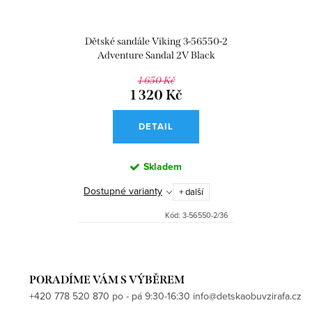
Dětské sandále Viking 3-56550-2
Adventure Sandal 2V Black
1 650 Kč
1 320 Kč
DETAIL
Skladem
Dostupné varianty
+ další
Kód:
3-56550-2/36
PORADÍME VÁM S VÝBĚREM
+420 778 520 870 po - pá 9:30-16:30 info@detskaobuvzirafa.cz