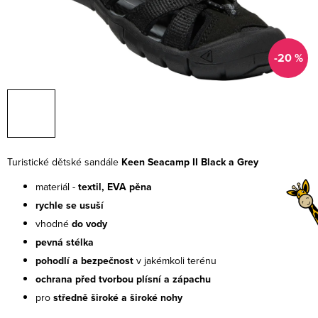
-20 %
Turistické dětské sandále
Keen Seacamp II Black a Grey
materiál -
textil, EVA pěna
rychle se usuší
vhodné
do vody
pevná stélka
pohodlí a bezpečnost
v jakémkoli terénu
ochrana před tvorbou plísní a zápachu
pro
středně široké a široké nohy