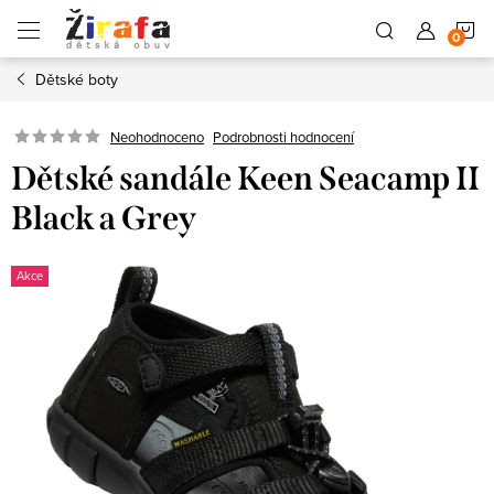
Přejít
N
na
obsah
Dětské boty
K
Neohodnoceno
Podrobnosti hodnocení
Dětské sandále Keen Seacamp II
Black a Grey
Akce