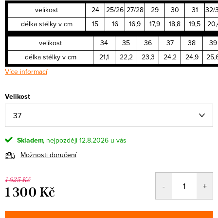
velikost
24
25/26
27/28
29
30
31
32/
délka stélky v cm
15
16
16,9
17,9
18,8
19,5
20,
velikost
34
35
36
37
38
39
délka stélky v cm
21,1
22,2
23,3
24,2
24,9
25,
Více informací
Velikost
Skladem
12.8.2026
Možnosti doručení
1 625 Kč
1 300 Kč
Měrná
cena: