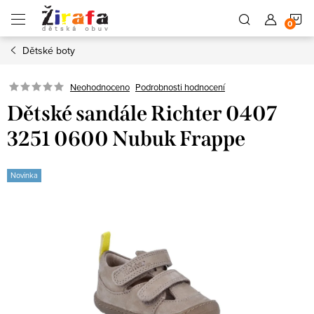
Přejít
N
na
obsah
Dětské boty
K
Neohodnoceno
Podrobnosti hodnocení
Dětské sandále Richter 0407
3251 0600 Nubuk Frappe
Novinka