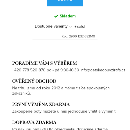
Skladem
Dostupné varianty
+ další
Kód:
2900 1212 6821/19
PORADÍME VÁM S VÝBĚREM
+420 778 520 870 po - pá 9:30-16:30 info@detskaobuvzirafa.cz
OVĚŘENÝ OBCHOD
Na trhu jsme od roku 2012 a máme tisíce spokojených
zákazníků.
PRVNÍ VÝMĚNA ZDARMA
Zakoupené boty můžete u nás jednoduše vrátit a vyměnit
DOPRAVA ZDARMA
Pří nákupu nad 600 Kč objednávku doručíme zdarma