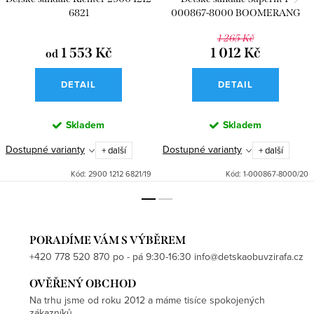
6821
000867-8000 BOOMERANG
1 265 Kč
1 553 Kč
1 012 Kč
od
DETAIL
DETAIL
Skladem
Skladem
Dostupné varianty
Dostupné varianty
+ další
+ další
Kód:
2900 1212 6821/19
Kód:
1-000867-8000/20
PORADÍME VÁM S VÝBĚREM
+420 778 520 870 po - pá 9:30-16:30 info@detskaobuvzirafa.cz
OVĚŘENÝ OBCHOD
Na trhu jsme od roku 2012 a máme tisíce spokojených
zákazníků.