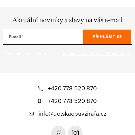
Aktuální novinky a slevy na váš e-mail
E-mail
PŘIHLÁSIT SE
Vložením e-mailu souhlasíte s
podmínkami ochrany osobních údajů
Z
á
+420 778 520 870
p
+420 778 520 870
a
info
@
detskaobuvzirafa.cz
t
í