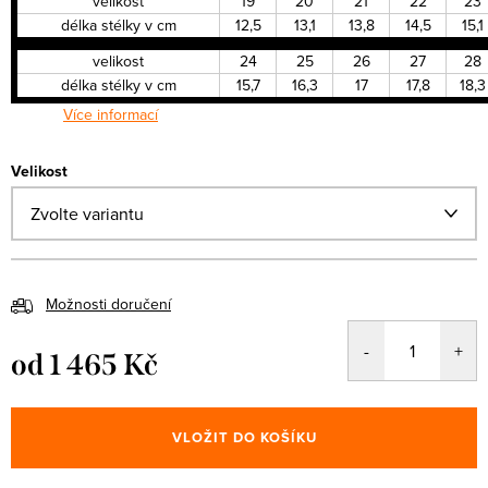
velikost
19
20
21
22
23
délka stélky v cm
12,5
13,1
13,8
14,5
15,1
velikost
24
25
26
27
28
délka stélky v cm
15,7
16,3
17
17,8
18,3
Více informací
Velikost
Možnosti doručení
od
1 465 Kč
Měrná
cena:
VLOŽIT DO KOŠÍKU