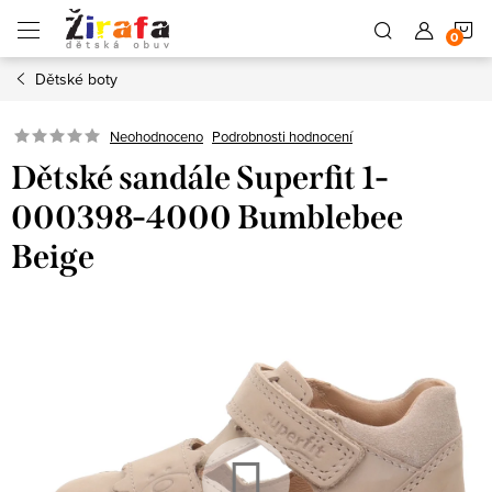
Přejít
N
na
obsah
Dětské boty
K
Neohodnoceno
Podrobnosti hodnocení
Dětské sandále Superfit 1-
000398-4000 Bumblebee
Beige