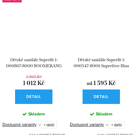
Dětské sandále Superfit 1-
Dětské sandále Superfit 1-
000867-8000 BOOMERANG
000547-8000 Superfree Blau
1 265 Kč
1 012 Kč
1 595 Kč
od
DETAIL
DETAIL
Skladem
Skladem
Dostupné varianty
Dostupné varianty
+ další
+ další
Kód:
1-000867-8000/20
Kód:
1-000547-8000/22