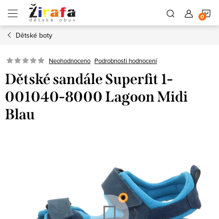
Přejít
N
na
obsah
Dětské boty
K
Neohodnoceno
Podrobnosti hodnocení
Dětské sandále Superfit 1-
001040-8000 Lagoon Midi
Blau