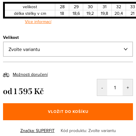
velikost
28
29
30
31
32
33
délka stélky v cm
18
18,6
19,2
19,8
20,4
21
Více informací
Velikost
Možnosti doručení
od
1 595 Kč
Měrná
cena:
VLOŽIT DO KOŠÍKU
Značka:
SUPERFIT
Kód produktu:
Zvolte variantu