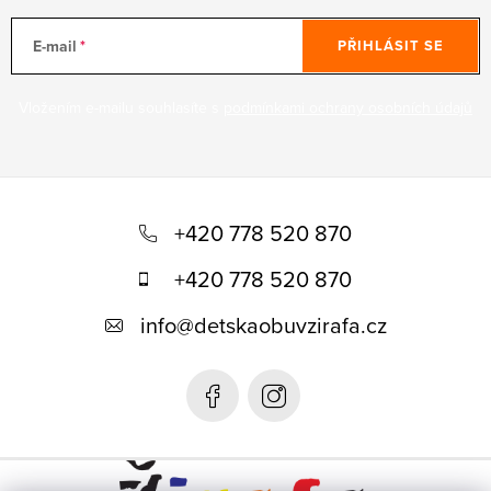
E-mail
PŘIHLÁSIT SE
Vložením e-mailu souhlasíte s
podmínkami ochrany osobních údajů
Z
á
+420 778 520 870
p
+420 778 520 870
a
info
@
detskaobuvzirafa.cz
t
í