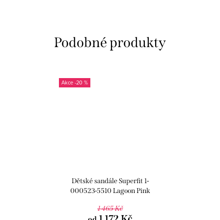
-20 %
Dětské sandále Superfit 1-
000523-5510 Lagoon Pink
1 465 Kč
1 172 Kč
od