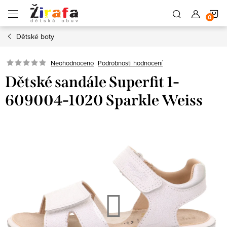
Přejít
N
na
obsah
Dětské boty
K
Neohodnoceno
Podrobnosti hodnocení
Dětské sandále Superfit 1-
609004-1020 Sparkle Weiss