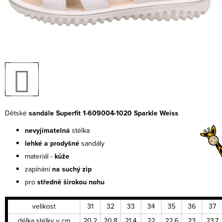
Dětské
sandále Superfit 1-609004-1020 Sparkle Weiss
nevyjímatelná
stélka
lehké a prodyšné
sandály
materiál -
kůže
zapínání
na suchý zip
pro
středně širokou nohu
velikost
31
32
33
34
35
36
37
délka stélky v cm
20,2
20,8
21,4
22
22,6
23
23,7