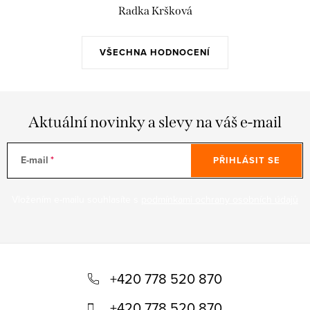
Radka Kršková
VŠECHNA HODNOCENÍ
Aktuální novinky a slevy na váš e-mail
E-mail
PŘIHLÁSIT SE
Vložením e-mailu souhlasíte s
podmínkami ochrany osobních údajů
Z
á
+420 778 520 870
p
+420 778 520 870