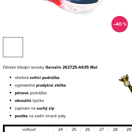
–40 %
Dětské blikající tenisky
Garvalín 262725-A635 Mat
ohebná
svítící podrážka
vyjímatelná
prodyšná stélka
pěnová
podrážka
okrouhlá
špička
zapínání na
suchý zip
poutko
na zadní straně paty
veľkosť
24
25
26
27
28
29