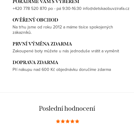
PORADÍME VÁM S VÝBĚREM
+420 778 520 870 po - pá 9:30-16:30 info@detskaobuvzirafa.cz
OVĚŘENÝ OBCHOD
Na trhu jsme od roku 2012 a máme tisíce spokojených
zákazníků.
PRVNÍ VÝMĚNA ZDARMA
Zakoupené boty můžete u nás jednoduše vrátit a vyměnit
DOPRAVA ZDARMA
Pří nákupu nad 600 Kč objednávku doručíme zdarma
Poslední hodnocení