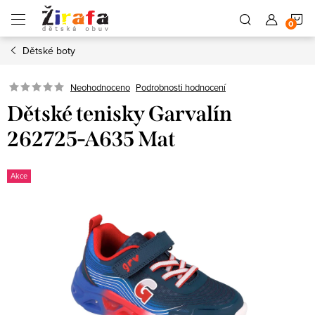
Přejít
N
na
obsah
Dětské boty
K
Neohodnoceno
Podrobnosti hodnocení
Dětské tenisky Garvalín
262725-A635 Mat
Akce