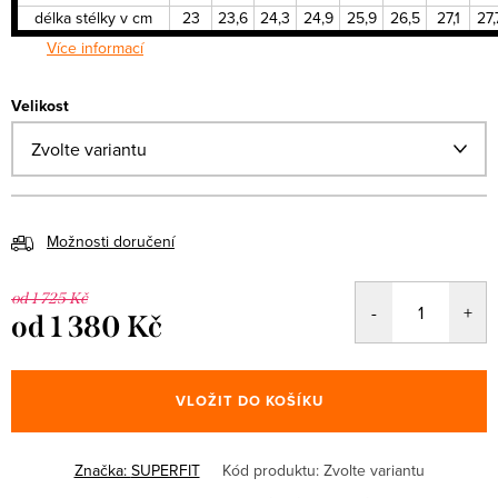
délka stélky v cm
23
23,6
24,3
24,9
25,9
26,5
27,1
27,
Více informací
Velikost
Možnosti doručení
od 1 725 Kč
od
1 380 Kč
Měrná
cena:
VLOŽIT DO KOŠÍKU
Značka:
SUPERFIT
Kód produktu:
Zvolte variantu