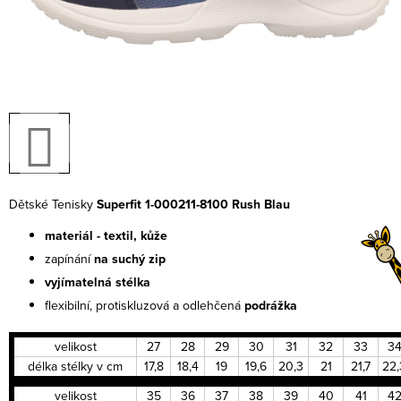
Dětské Tenisky
Superfit 1-000211-8100 Rush Blau
materiál - textil,
kůže
zapínání
na suchý zip
vyjímatelná stélka
flexibilní, protiskluzová a odlehčená
podrážka
velikost
27
28
29
30
31
32
33
3
délka stélky v cm
17,8
18,4
19
19,6
20,3
21
21,7
22,
velikost
35
36
37
38
39
40
41
4