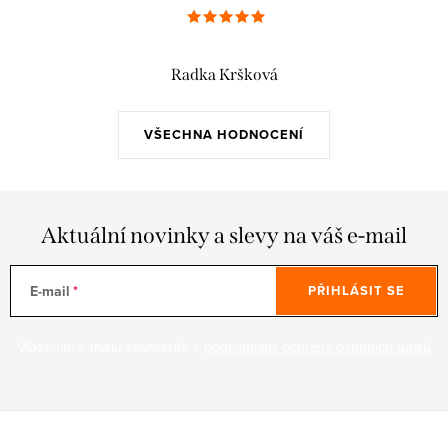
Radka Kršková
VŠECHNA HODNOCENÍ
Aktuální novinky a slevy na váš e-mail
E-mail
PŘIHLÁSIT SE
Vložením e-mailu souhlasíte s
podmínkami ochrany osobních údajů
Z