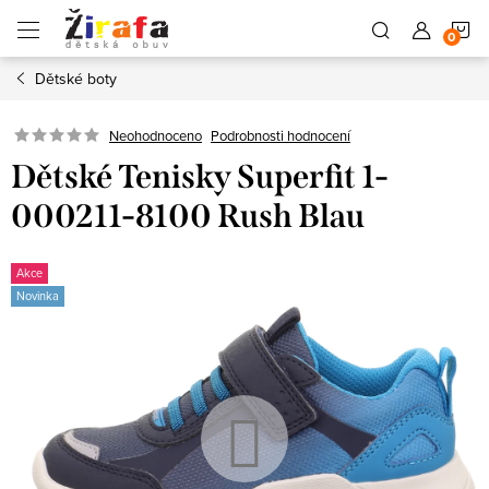
Přejít
N
na
obsah
Dětské boty
K
Neohodnoceno
Podrobnosti hodnocení
Dětské Tenisky Superfit 1-
000211-8100 Rush Blau
Akce
Novinka