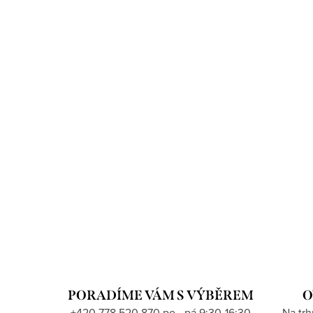
PORADÍME VÁM S VÝBĚREM
O
+420 778 520 870 po - pá 9:30-16:30
Na tr