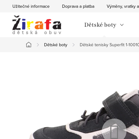
Přejít
Užitečné informace
Doprava a platba
Výměny, vratky a
na
obsah
Dětské boty
Dětské boty
Dětské tenisky Superfit 1-100
Domů