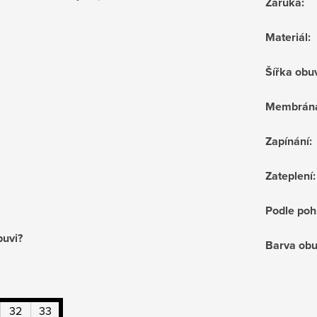
Záruka
:
Materiál
:
Šířka obu
Membrán
Zapínání
:
Zateplení
:
Podle poh
buvi?
Barva obu
32
33