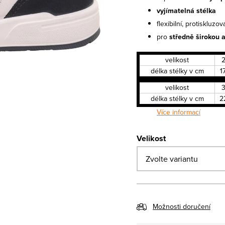
vyjímatelná stélka
flexibilní, protiskluz
pro
středně širokou 
velikost
délka stélky v cm
1
velikost
délka stélky v cm
2
Více informací
Velikost
Možnosti doručení