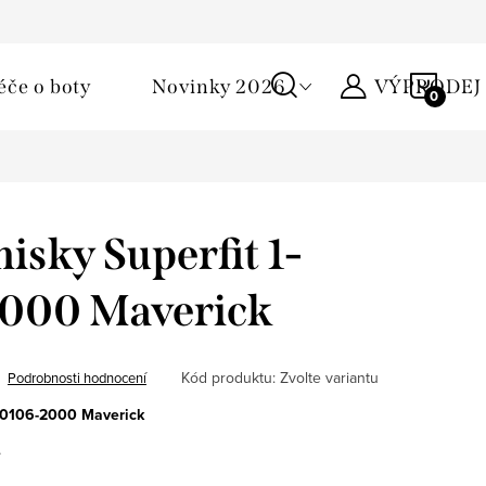
Podmínky ochrany osobních údajů
Žirafa klub
Kontakty
NÁKU
éče o boty
Novinky 2026
VÝPRODEJ
KOŠÍ
isky Superfit 1-
000 Maverick
Kód produktu:
Zvolte variantu
Podrobnosti hodnocení
100106-2000 Maverick
e