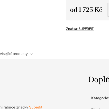
od
1 725 Kč
Měrná
cena:
Značka:
SUPERFIT
visející produkty
Doplň
Kategorie
tní fabrice značky
Superfit