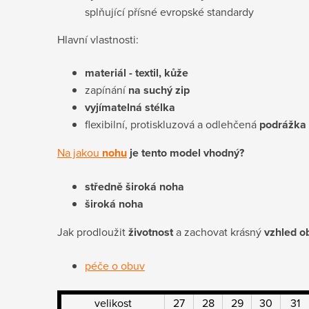
splňující přísné evropské standardy
Hlavní vlastnosti:
materiál - textil,
kůže
zapínání
na suchý zip
vyjímatelná stélka
flexibilní, protiskluzová a odlehčená
podrážka
Na jakou
nohu
je tento model vhodný?
středně široká noha
široká noha
Jak prodloužit
životnost
a zachovat krásný
vzhled o
péče o obuv
velikost
27
28
29
30
31