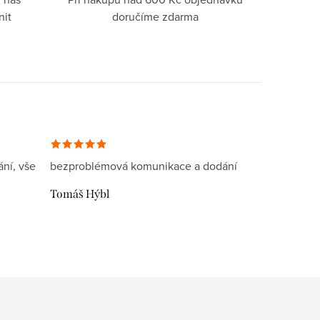
nit
doručíme zdarma
ní, vše
bezproblémová komunikace a dodání
Tomáš Hýbl