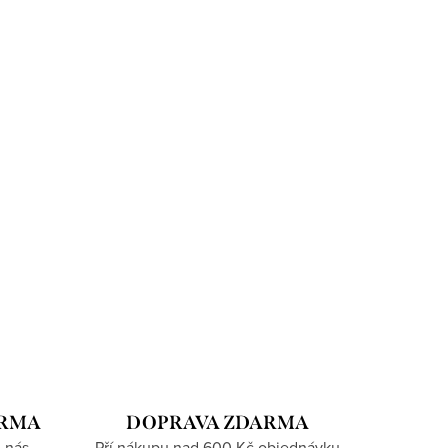
ARMA
DOPRAVA ZDARMA
 nás
Pří nákupu nad 600 Kč objednávku