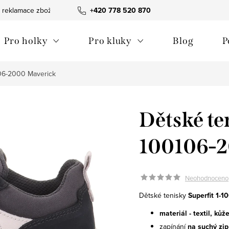
 reklamace zboží
Obchodní podmínky
+420 778 520 870
Reklamační pořádek
Pro holky
Pro kluky
Blog
P
106-2000 Maverick
Dětské ten
100106-2
Neohodnoceno
Dětské tenisky
Superfit 1-
materiál - textil,
kůž
zapínání
na suchý zip