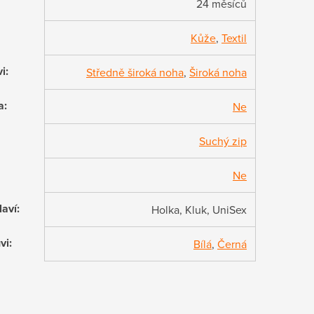
24 měsíců
Kůže
,
Textil
vi
:
Středně široká noha
,
Široká noha
a
:
Ne
Suchý zip
Ne
laví
:
Holka, Kluk, UniSex
vi
:
Bílá
,
Černá