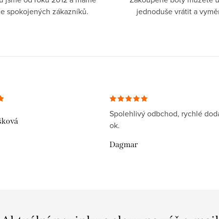
íce spokojených zákazníků.
jednoduše vrátit a vymě
Spolehlivý odbchod, rychlé dodá
šková
ok.
Dagmar