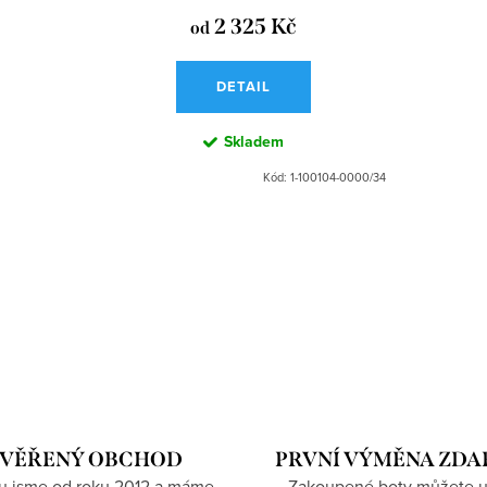
2 325 Kč
od
DETAIL
Skladem
Kód:
1-100104-0000/34
VĚŘENÝ OBCHOD
PRVNÍ VÝMĚNA ZD
hu jsme od roku 2012 a máme
Zakoupené boty můžete u