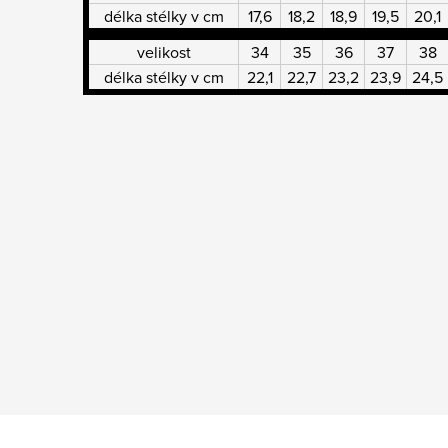
délka stélky v cm
17,6
18,2
18,9
19,5
20,1
velikost
34
35
36
37
38
délka stélky v cm
22,1
22,7
23,2
23,9
24,5