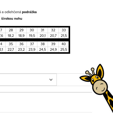
ová a odlehčená
podrážka
a
širokou nohu
27
28
29
30
31
32
33
7,6
18,2
18,9
19,5
20,1
20,7
21,5
34
35
36
37
38
39
40
2,1
22,7
23,2
23,9
24,5
24,9
25,5