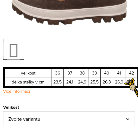
velikost
36
37
38
39
40
41
42
délka stélky v cm
23,5
24,1
24,9
25,5
26,3
26,9
27,5
Více informací
Velikost