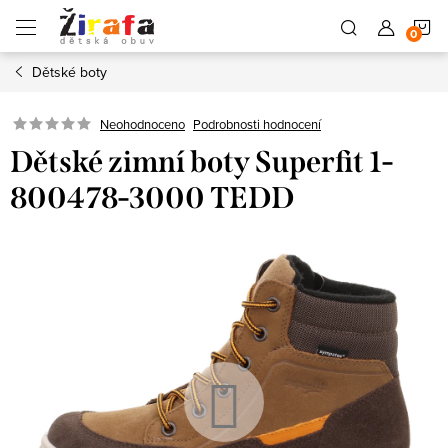
Přejít
N
na
obsah
Dětské boty
K
Neohodnoceno
Podrobnosti hodnocení
Dětské zimní boty Superfit 1-
800478-3000 TEDD