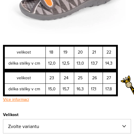
velikost
18
19
20
21
22
délka stélky v cm
12,0
12,5
13,0
13,7
14,3
velikost
23
24
25
26
27
délka stélky v cm
15,0
15,7
16,3
17,1
17,8
Více informací
Velikost