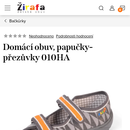
Přejít
N
na
obsah
Bačkůrky
K
Neohodnoceno
Podrobnosti hodnocení
Domácí obuv, papučky-
přezůvky 010HA