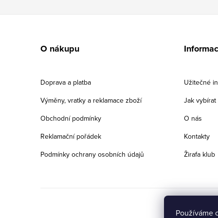
Z
á
O nákupu
Informa
p
a
Doprava a platba
Užitečné i
t
Výměny, vratky a reklamace zboží
Jak vybíra
í
Obchodní podmínky
O nás
Reklamační pořádek
Kontakty
Podmínky ochrany osobních údajů
Žirafa klub
Používáme c