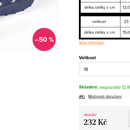
délka stélky v cm
12,0
velikost
23
délka stélky v cm
15,0
–50 %
Více informací
Velikost
Skladem
12.
Možnosti doručení
464 Kč
232 Kč
Měrná