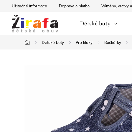
Přejít
Užitečné informace
Doprava a platba
Výměny, vratky a
na
obsah
Dětské boty
Dětské boty
Pro kluky
Bačkůrky
Domů