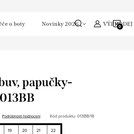
Podmínky ochrany osobních údajů
Žirafa klub
Kontakty
NÁKU
éče o boty
Novinky 2026
VÝPRODEJ
KOŠÍ
buv, papučky-
 013BB
Kód produktu:
013BB/18
Podrobnosti hodnocení
19
20
21
22