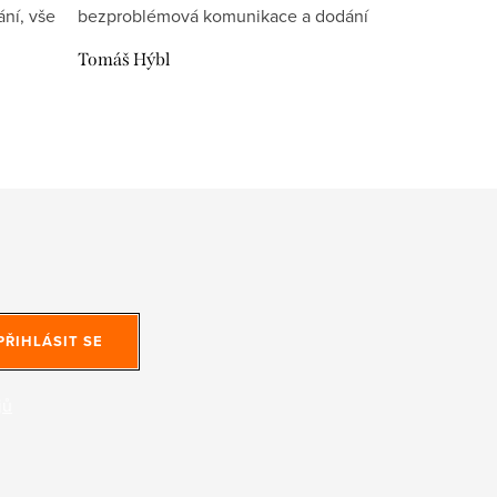
ní, vše
bezproblémová komunikace a dodání
Tomáš Hýbl
PŘIHLÁSIT SE
jů