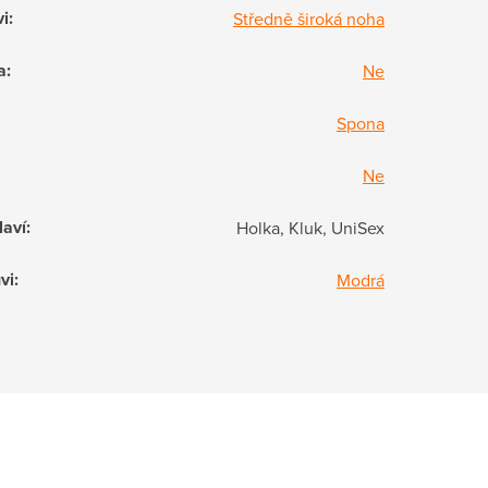
vi
:
Středně široká noha
a
:
Ne
Spona
Ne
laví
:
Holka, Kluk, UniSex
vi
:
Modrá