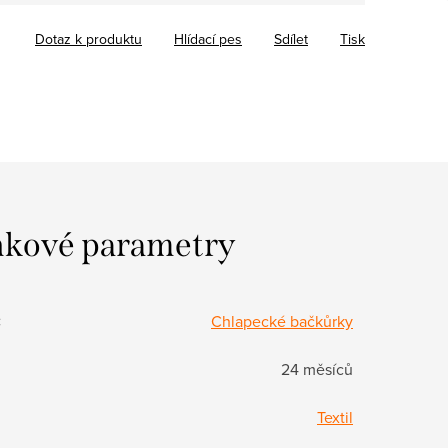
Dotaz k produktu
Hlídací pes
Sdílet
Tisk
kové parametry
:
Chlapecké bačkůrky
24 měsíců
Textil