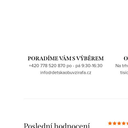
PORADÍME VÁM S VÝBĚREM
O
+420 778 520 870 po - pá 9:30-16:30
Na tr
info@detskaobuvzirafa.cz
tis
Poslední hodnocení