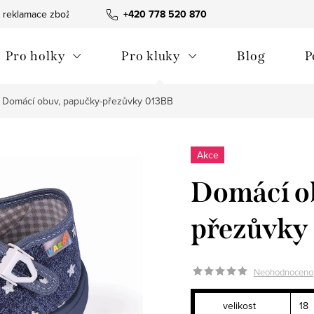
 reklamace zboží
Obchodní podmínky
+420 778 520 870
Reklamační pořádek
Pro holky
Pro kluky
Blog
P
Domácí obuv, papučky-přezůvky 013BB
Akce
Domácí o
přezůvky
Neohodnoceno
velikost
18