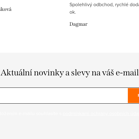
Spolehlivý odbchod, rychlé dodá
šková
ok.
Dagmar
Aktuální novinky a slevy na váš e-mail
ložením e-mailu souhlasíte s
podmínkami ochrany osobních úda