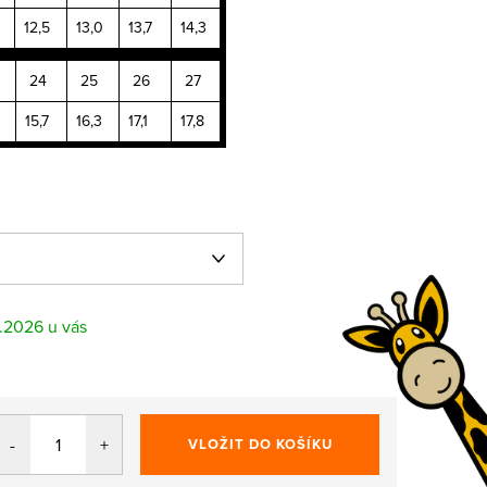
12,5
13,0
13,7
14,3
24
25
26
27
15,7
16,3
17,1
17,8
8.2026
VLOŽIT DO KOŠÍKU