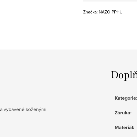
cena:
Značka:
NAZO PPHU
Doplň
Kategorie
é a vybavené koženými
Záruka
:
Materiál
: