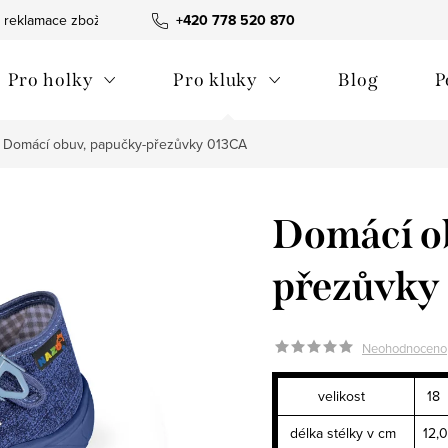
 reklamace zboží
Obchodní podmínky
+420 778 520 870
Reklamační pořádek
Pro holky
Pro kluky
Blog
P
Domácí obuv, papučky-přezůvky 013CA
Domácí o
přezůvky
Neohodnoceno
velikost
18
délka stélky v cm
12,0