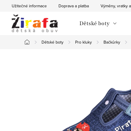
Přejít
Užitečné informace
Doprava a platba
Výměny, vratky a
na
obsah
Dětské boty
Dětské boty
Pro kluky
Bačkůrky
Domů