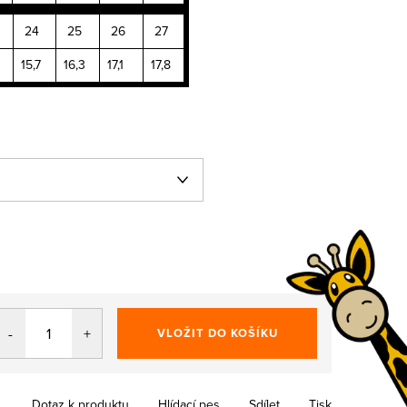
24
25
26
27
15,7
16,3
17,1
17,8
VLOŽIT DO KOŠÍKU
Dotaz k produktu
Hlídací pes
Sdílet
Tisk