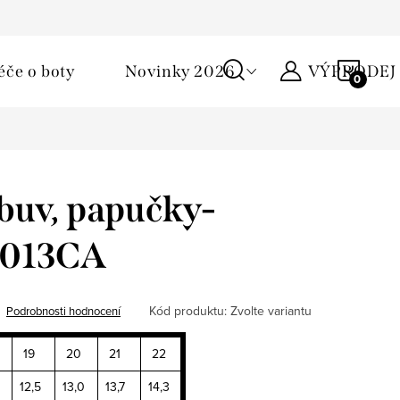
Podmínky ochrany osobních údajů
Žirafa klub
Kontakty
NÁKU
éče o boty
Novinky 2026
VÝPRODEJ
KOŠÍ
buv, papučky-
 013CA
Kód produktu:
Zvolte variantu
Podrobnosti hodnocení
19
20
21
22
12,5
13,0
13,7
14,3