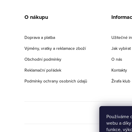
Z
á
O nákupu
Informa
p
a
Doprava a platba
Užitečné i
t
Výměny, vratky a reklamace zboží
Jak vybíra
í
Obchodní podmínky
O nás
Reklamační pořádek
Kontakty
Podmínky ochrany osobních údajů
Žirafa klub
Používáme c
webu a díky
Přejete si získat
funkce, výko