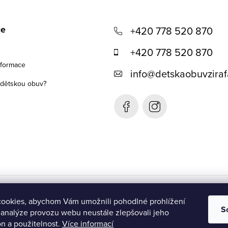
ce
+420 778 520 870
+420 778 520 870
nformace
info
@
detskaobuvziraf
t dětskou obuv?
Detská obuv Žirafa- SK
ookies, abychom Vám umožnili pohodlné prohlížení
S
 analýze provozu webu neustále zlepšovali jeho
n a použitelnost.
Více informací