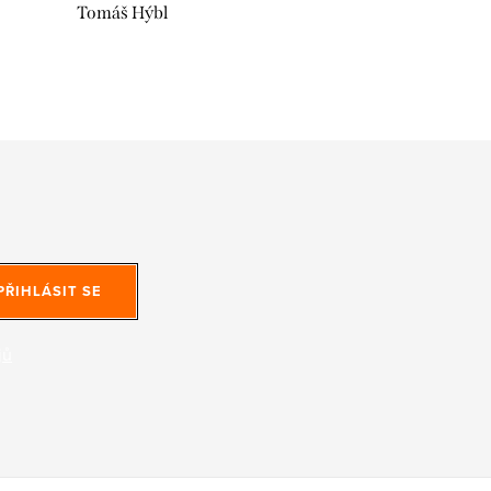
Tomáš Hýbl
PŘIHLÁSIT SE
jů