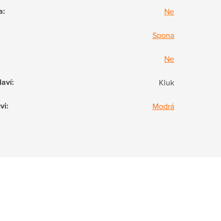
a
:
Ne
Spona
Ne
laví
:
Kluk
vi
:
Modrá