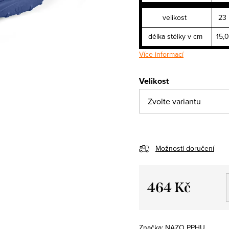
velikost
23
délka stélky v cm
15,0
Více informací
Velikost
Možnosti doručení
464 Kč
Měrná
cena:
Značka:
NAZO PPHU