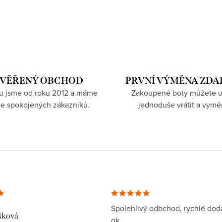
VĚŘENÝ OBCHOD
PRVNÍ VÝMĚNA ZD
hu jsme od roku 2012 a máme
Zakoupené boty můžete u
íce spokojených zákazníků.
jednoduše vrátit a vymě
Spolehlivý odbchod, rychlé dodá
šková
ok.