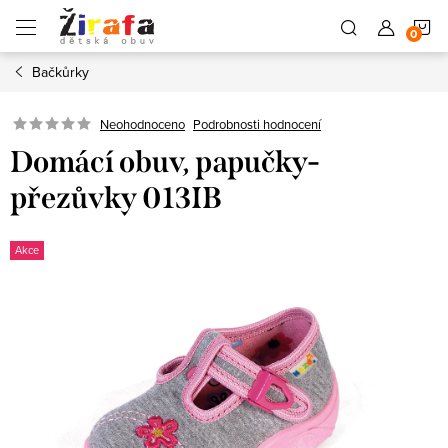
Přejít
N
na
obsah
Bačkůrky
K
Neohodnoceno
Podrobnosti hodnocení
Domácí obuv, papučky-
přezůvky 013IB
Akce