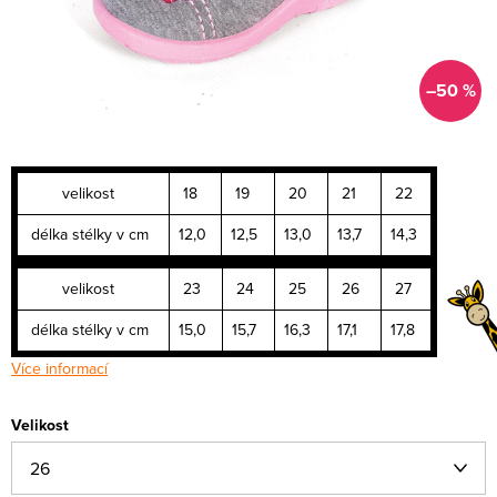
–50 %
velikost
18
19
20
21
22
délka stélky v cm
12,0
12,5
13,0
13,7
14,3
velikost
23
24
25
26
27
délka stélky v cm
15,0
15,7
16,3
17,1
17,8
Více informací
Velikost