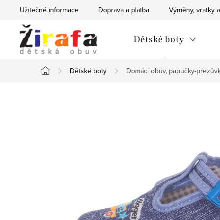
Přejít
Užitečné informace
Doprava a platba
Výměny, vratky a
na
obsah
Dětské boty
Dětské boty
Domácí obuv, papučky-přezův
Domů