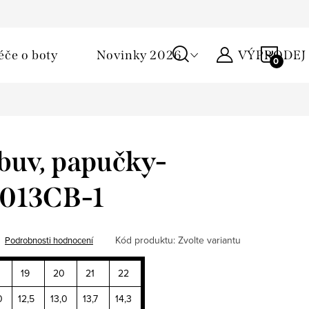
Podmínky ochrany osobních údajů
Žirafa klub
Kontakty
NÁKU
éče o boty
Novinky 2026
VÝPRODEJ
KOŠÍ
buv, papučky-
 013CB-1
Kód produktu:
Zvolte variantu
Podrobnosti hodnocení
19
20
21
22
0
12,5
13,0
13,7
14,3