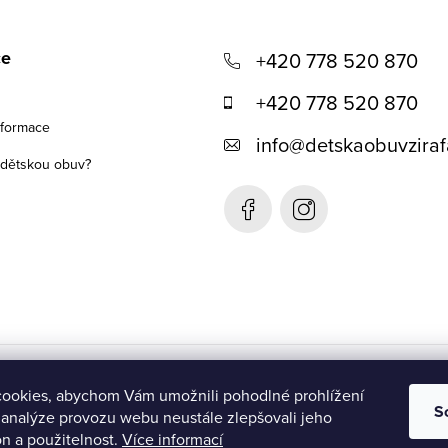
ce
+420 778 520 870
+420 778 520 870
nformace
info
@
detskaobuvziraf
t dětskou obuv?
Detská obuv Žirafa- SK
ookies, abychom Vám umožnili pohodlné prohlížení
S
 analýze provozu webu neustále zlepšovali jeho
n a použitelnost.
Více informací