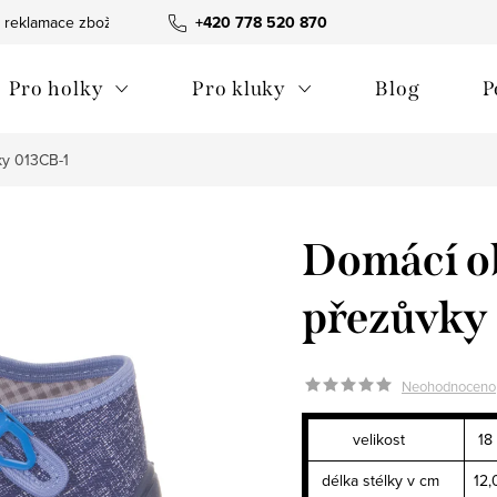
 reklamace zboží
Obchodní podmínky
+420 778 520 870
Reklamační pořádek
Pro holky
Pro kluky
Blog
P
ky 013CB-1
Domácí o
přezůvky
Neohodnoceno
velikost
18
délka stélky v cm
12,