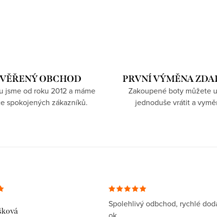
VĚŘENÝ OBCHOD
PRVNÍ VÝMĚNA ZD
hu jsme od roku 2012 a máme
Zakoupené boty můžete u
íce spokojených zákazníků.
jednoduše vrátit a vymě
Spolehlivý odbchod, rychlé dodá
šková
ok.