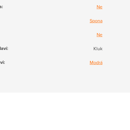
a
:
Ne
Spona
Ne
laví
:
Kluk
vi
:
Modrá