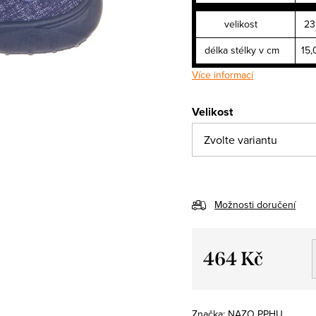
velikost
23
délka stélky v cm
15,
Více informací
Velikost
Možnosti doručení
464 Kč
Měrná
cena:
Značka:
NAZO PPHU