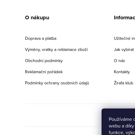
Z
á
O nákupu
Informa
p
a
Doprava a platba
Užitečné i
t
Výměny, vratky a reklamace zboží
Jak vybíra
í
Obchodní podmínky
O nás
Reklamační pořádek
Kontakty
Podmínky ochrany osobních údajů
Žirafa klub
Používáme c
webu a díky
Přejete si získat
funkce, výko