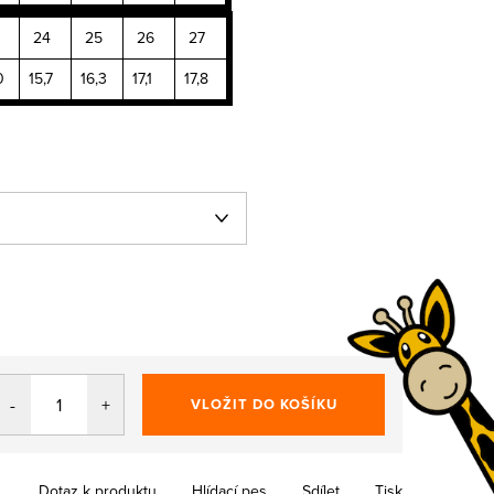
24
25
26
27
0
15,7
16,3
17,1
17,8
VLOŽIT DO KOŠÍKU
Dotaz k produktu
Hlídací pes
Sdílet
Tisk