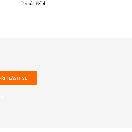
Tomáš Hýbl
PŘIHLÁSIT SE
jů