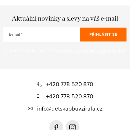
Aktuální novinky a slevy na váš e-mail
E-mail
PŘIHLÁSIT SE
Vložením e-mailu souhlasíte s
podmínkami ochrany osobních údajů
Z
á
+420 778 520 870
p
+420 778 520 870
a
info
@
detskaobuvzirafa.cz
t
í