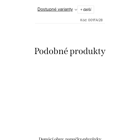
Dostupné varianty
+ další
Kód:
001FA/28
Domácí obuv, papučky-přezůvky