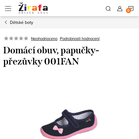
Přejít
N
na
obsah
Dětské boty
K
Neohodnoceno
Podrobnosti hodnocení
Domácí obuv, papučky-
přezůvky 001FAN