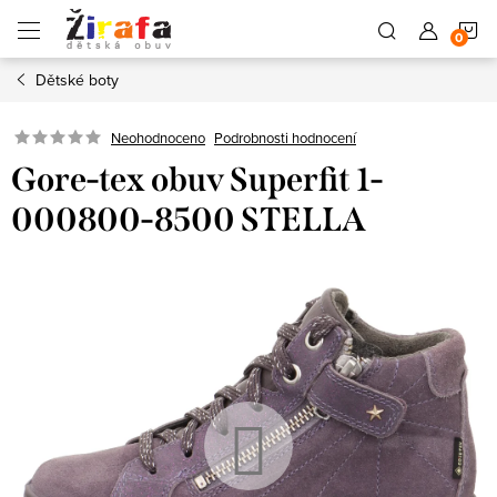
Přejít
N
na
obsah
Dětské boty
K
Neohodnoceno
Podrobnosti hodnocení
Gore-tex obuv Superfit 1-
000800-8500 STELLA