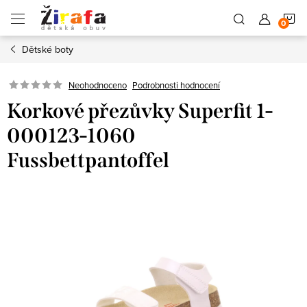
Přejít
N
na
obsah
Dětské boty
K
Neohodnoceno
Podrobnosti hodnocení
Korkové přezůvky Superfit 1-
000123-1060
Fussbettpantoffel