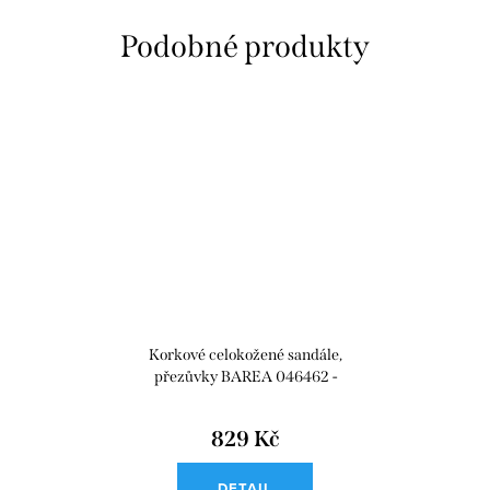
Korkové celokožené sandále,
přezůvky BAREA 046462 -
růžová
829 Kč
DETAIL