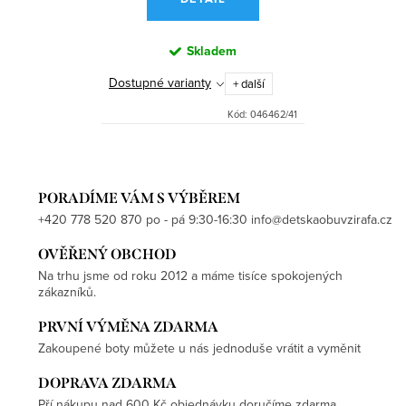
Skladem
Dostupné varianty
+ další
Kód:
046462/41
PORADÍME VÁM S VÝBĚREM
+420 778 520 870 po - pá 9:30-16:30 info@detskaobuvzirafa.cz
OVĚŘENÝ OBCHOD
Na trhu jsme od roku 2012 a máme tisíce spokojených
zákazníků.
PRVNÍ VÝMĚNA ZDARMA
Zakoupené boty můžete u nás jednoduše vrátit a vyměnit
DOPRAVA ZDARMA
Pří nákupu nad 600 Kč objednávku doručíme zdarma