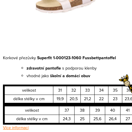
Korkové přezůvky
Superfit 1-000123-1060 Fussbettpantoffel
z
dravotní pantofle
s podporou klenby
vhodné jako
školní a domácí obuv
velikost
31
32
33
34
35
36
délka stélky v cm
19,9
20,5
21,2
22
23
23,
velikost
37
38
39
40
41
délka stélky v cm
24,3
25
25,6
26,4
27
Více informací