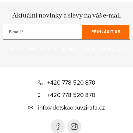
Aktuální novinky a slevy na váš e-mail
E-mail
PŘIHLÁSIT SE
Vložením e-mailu souhlasíte s
podmínkami ochrany osobních údajů
Z
á
+420 778 520 870
p
+420 778 520 870
a
info
@
detskaobuvzirafa.cz
t
í