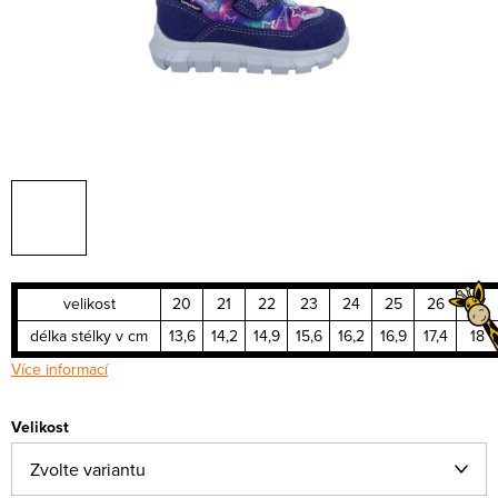
velikost
20
21
22
23
24
25
26
27
délka stélky v cm
13,6
14,2
14,9
15,6
16,2
16,9
17,4
18
Více informací
Velikost