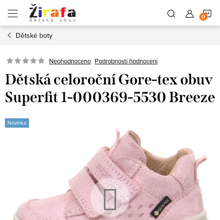
Přejít
N
na
obsah
Dětské boty
K
Neohodnoceno
Podrobnosti hodnocení
Dětská celoroční Gore-tex obuv
Superfit 1-000369-5530 Breeze
Novinka