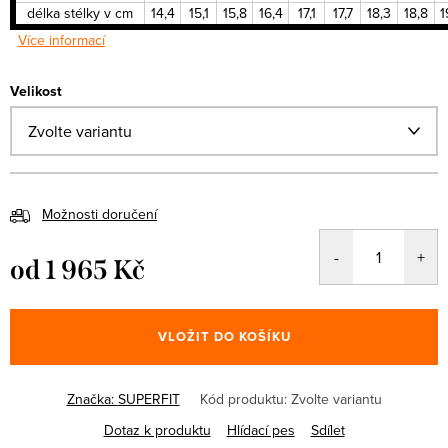
délka stélky v cm
14,4
15,1
15,8
16,4
17,1
17,7
18,3
18,8
1
Více informací
Velikost
Možnosti doručení
od
1 965 Kč
Měrná
cena:
VLOŽIT DO KOŠÍKU
Značka:
SUPERFIT
Kód produktu:
Zvolte variantu
Dotaz k produktu
Hlídací pes
Sdílet