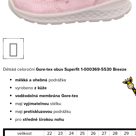
Dětská celoroční
Gore-tex obuv Superfit 1-000369-5530 Breeze
měkká a ohebná
podrážka
vyrobeno
z kůže
voděodolná membrána Gore-tex
mají
vyjímatelnou
stélku
mají
protiskluzovou
podrážku
pro
středně širokou nohu
velikost
22
23
24
25
26
27
28
29