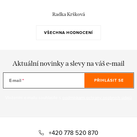
Radka Kršková
VŠECHNA HODNOCENÍ
Aktuální novinky a slevy na váš e-mail
E-mail
PŘIHLÁSIT SE
Vložením e-mailu souhlasíte s
podmínkami ochrany osobních údajů
Z
á
+420 778 520 870