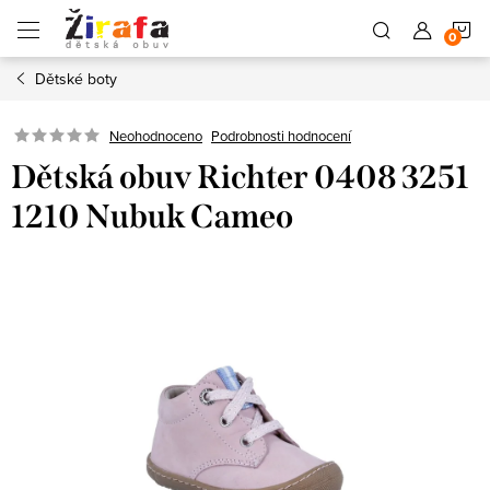
Přejít
N
na
obsah
Dětské boty
K
Neohodnoceno
Podrobnosti hodnocení
Dětská obuv Richter 0408 3251
1210 Nubuk Cameo