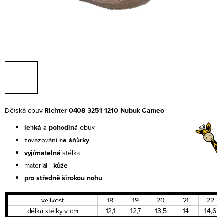
Dětská obuv
Richter 0408 3251 1210 Nubuk Cameo
lehká a pohodlná
obuv
zavazování
na šňůrky
vyjímatelná
stélka
materiál -
kůže
pro středně širokou nohu
velikost
18
19
20
21
22
délka stélky v cm
12,1
12,7
13,5
14
14,6