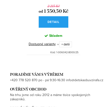
2 215 Kč
1 550,50 Kč
od
DETAIL
Skladem
Dostupné varianty
+ další
Kód:
1-006042-8000/25
PORADÍME VÁM S VÝBĚREM
+420 778 520 870 po - pá 9:30-16:30 info@detskaobuvzirafa.cz
OVĚŘENÝ OBCHOD
Na trhu jsme od roku 2012 a máme tisíce spokojených
zákazníků.