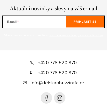
Aktuální novinky a slevy na váš e-mail
E-mail
PŘIHLÁSIT SE
Vložením e-mailu souhlasíte s
podmínkami ochrany osobních údajů
Z
á
+420 778 520 870
p
+420 778 520 870
a
info
@
detskaobuvzirafa.cz
t
í