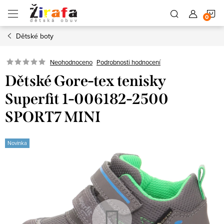
Přejít
N
na
obsah
Dětské boty
K
Neohodnoceno
Podrobnosti hodnocení
Dětské Gore-tex tenisky
Superfit 1-006182-2500
SPORT7 MINI
Novinka