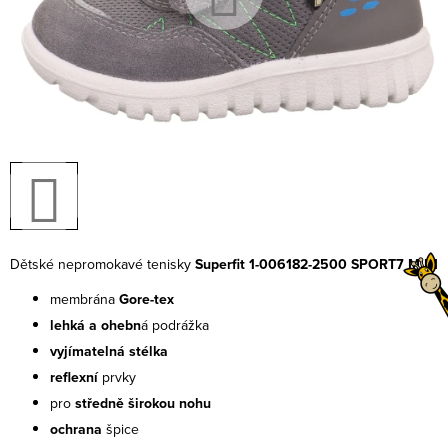
Dětské nepromokavé tenisky
Superfit 1-006182-2500 SPORT7 MINI
membrána
Gore-tex
lehká a ohebn
á podrážka
vyjímatelná stélka
reflexní
prvky
pro
středně širokou nohu
ochrana
špice