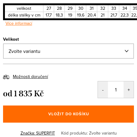
velikost
27
28
29
30
31
32
33
34
3
délka stélky v cm
17,7
18,3
19
19,6
20,4
21
21,7
22,3
22
Více informací
Velikost
Možnosti doručení
od
1 835 Kč
Měrná
cena:
VLOŽIT DO KOŠÍKU
Značka:
SUPERFIT
Kód produktu:
Zvolte variantu